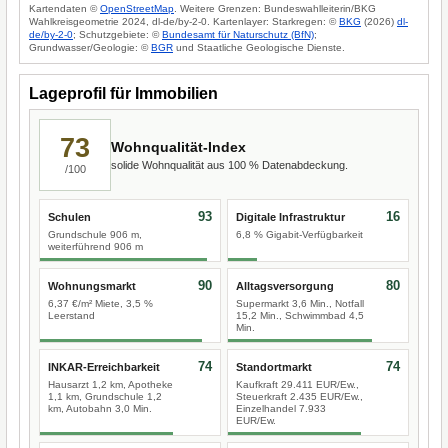
Kartendaten ©
OpenStreetMap
. Weitere Grenzen: Bundeswahlleiterin/BKG
Wahlkreisgeometrie 2024, dl-de/by-2-0. Kartenlayer: Starkregen: ©
BKG
(2026)
dl-
de/by-2-0
; Schutzgebiete: ©
Bundesamt für Naturschutz (BfN)
;
Grundwasser/Geologie: ©
BGR
und Staatliche Geologische Dienste.
Lageprofil für Immobilien
73
Wohnqualität-Index
solide Wohnqualität aus 100 % Datenabdeckung.
/100
93
16
Schulen
Digitale Infrastruktur
Grundschule 906 m,
6,8 % Gigabit-Verfügbarkeit
weiterführend 906 m
90
80
Wohnungsmarkt
Alltagsversorgung
6,37 €/m² Miete, 3,5 %
Supermarkt 3,6 Min., Notfall
Leerstand
15,2 Min., Schwimmbad 4,5
Min.
74
74
INKAR-Erreichbarkeit
Standortmarkt
Hausarzt 1,2 km, Apotheke
Kaufkraft 29.411 EUR/Ew.,
1,1 km, Grundschule 1,2
Steuerkraft 2.435 EUR/Ew.,
km, Autobahn 3,0 Min.
Einzelhandel 7.933
EUR/Ew.