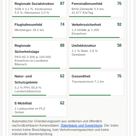
87
76
Regionale Sozialstruktur
Fernstraßenumfeld
SGB II 3,1 %, Kinderarmut
BASt-Zählstelle 5,5 km,
5,0 %, Altersarmut 2,0 %
41.677 Kfz/Tag
74
92
Flughafenumfeld
Verkehrssicherheit
Memmingen 18,2 km
1,3 Unfälle je 1.000
Einwohner
88
58
Regionale
Umfeldstruktur
2,1 % Wald, 2,6 %
Sicherheitslage
Gewässer
PKS-HZ 3.306 je 100.000
Einwohner im Landkreis
Biberach
62
76
Natur- und
Gesundheit
Traumazentrum 7,1 km
Schutzgebiete
0,2 % FFH, 65,9 %
Landschaftsschutz
62
E-Mobilität
2 Ladepunkte im PLZ-
Gebiet
Automatischer Orientierungswert aus amtlichen und öffentlich
nachvollziehbaren Kontextdaten.
Datenbasis und Gewichtung
. Der Index
ersetzt keine Besichtigung, kein Verkehrswertgutachten und keine
individuelle Standortprüfung.