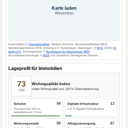
Karte laden
Wiesenthau
Kartendaten ©
OpenStreetMap
. Weitere Grenzen: Bundeswahlleiterin/BKG
Wahlkreisgeometrie 2024, dl-de/by-2-0. Kartenlayer: Starkregen: ©
BKG
(2026)
dl-
de/by-2-0
; Schutzgebiete: ©
Bundesamt für Naturschutz (BfN)
;
Grundwasser/Geologie: ©
BGR
und Staatliche Geologische Dienste.
Lageprofil für Immobilien
73
Wohnqualität-Index
solide Wohnqualität aus 100 % Datenabdeckung.
/100
94
13
Schulen
Digitale Infrastruktur
Grundschule 430 m,
2,8 % Gigabit-Verfügbarkeit
weiterführend 2,3 km
90
67
Wohnungsmarkt
Alltagsversorgung