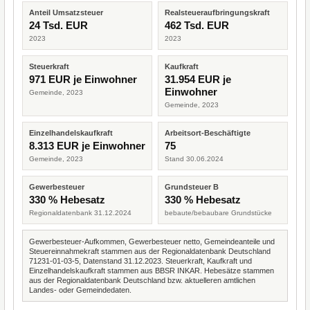
Anteil Umsatzsteuer
Realsteueraufbringungskraft
24 Tsd. EUR
462 Tsd. EUR
2023
2023
Steuerkraft
Kaufkraft
971 EUR je Einwohner
31.954 EUR je
Einwohner
Gemeinde, 2023
Gemeinde, 2023
Einzelhandelskaufkraft
Arbeitsort-Beschäftigte
8.313 EUR je Einwohner
75
Gemeinde, 2023
Stand 30.06.2024
Gewerbesteuer
Grundsteuer B
330 % Hebesatz
330 % Hebesatz
Regionaldatenbank 31.12.2024
bebaute/bebaubare Grundstücke
Gewerbesteuer-Aufkommen, Gewerbesteuer netto, Gemeindeanteile und
Steuereinnahmekraft stammen aus der Regionaldatenbank Deutschland
71231-01-03-5, Datenstand 31.12.2023. Steuerkraft, Kaufkraft und
Einzelhandelskaufkraft stammen aus BBSR INKAR. Hebesätze stammen
aus der Regionaldatenbank Deutschland bzw. aktuelleren amtlichen
Landes- oder Gemeindedaten.