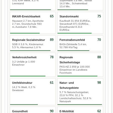
5,41 €/m² Miete, 4,5 %
Supermarkt 5,8 Min., Notfall
Leerstand
14,0 Min., Schwimmbad
13,4 Min.
65
75
INKAR-Erreichbarkeit
Standortmarkt
Hausarzt 2,7 km, Apotheke
Kaufkraft 31.954 EUR/Ew.,
2,7 km, Grundschule 593
Steuerkraft 971 EUR/Ew.,
m, Autobahn 7,8 Min.
Einzelhandel 8.313
EUR/Ew.
89
70
Regionale Sozialstruktur
Fernstraßenumfeld
SGB II 3,6 %, Kinderarmut
BASt-Zählstelle 5,4 km,
5,5 %, Altersarmut 1,6 %
52.788 Kfz/Tag
78
88
Verkehrssicherheit
Regionale
3,2 Unfälle je 1.000
Sicherheitslage
Einwohner
PKS-HZ 2.959 je 100.000
Einwohner im Landkreis
Forchheim
61
98
Umfeldstruktur
Natur- und
14,2 % Wald, 0,3 %
Schutzgebiete
Gewässer
5,7 % Naturschutzgebiet,
23,6 % FFH, 32,1 %
Landschaftsschutz, 52,8 %
Naturpark
90
62
Gesundheit
E-Mobilität