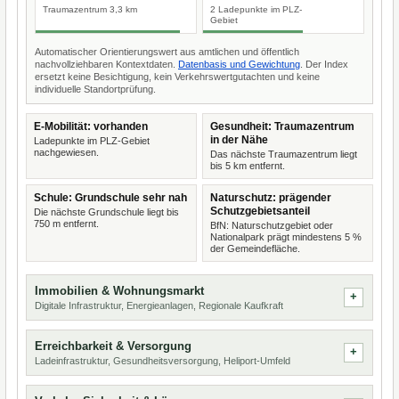
Traumazentrum 3,3 km
2 Ladepunkte im PLZ-
Gebiet
Automatischer Orientierungswert aus amtlichen und öffentlich
nachvollziehbaren Kontextdaten.
Datenbasis und Gewichtung
. Der Index
ersetzt keine Besichtigung, kein Verkehrswertgutachten und keine
individuelle Standortprüfung.
E-Mobilität: vorhanden
Gesundheit: Traumazentrum
in der Nähe
Ladepunkte im PLZ-Gebiet
nachgewiesen.
Das nächste Traumazentrum liegt
bis 5 km entfernt.
Schule: Grundschule sehr nah
Naturschutz: prägender
Schutzgebietsanteil
Die nächste Grundschule liegt bis
750 m entfernt.
BfN: Naturschutzgebiet oder
Nationalpark prägt mindestens 5 %
der Gemeindefläche.
Immobilien & Wohnungsmarkt
Digitale Infrastruktur, Energieanlagen, Regionale Kaufkraft
Erreichbarkeit & Versorgung
Ladeinfrastruktur, Gesundheitsversorgung, Heliport-Umfeld