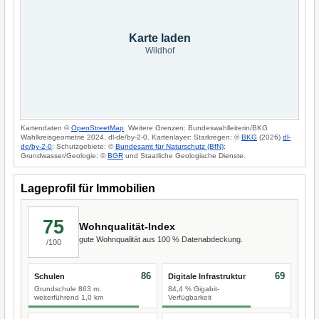
Karte laden
Wildhof
Kartendaten ©
OpenStreetMap
. Weitere Grenzen: Bundeswahlleiterin/BKG
Wahlkreisgeometrie 2024, dl-de/by-2-0. Kartenlayer: Starkregen: ©
BKG
(2026)
dl-
de/by-2-0
; Schutzgebiete: ©
Bundesamt für Naturschutz (BfN)
;
Grundwasser/Geologie: ©
BGR
und Staatliche Geologische Dienste.
Lageprofil für Immobilien
75
Wohnqualität-Index
gute Wohnqualität aus 100 % Datenabdeckung.
/100
86
69
Schulen
Digitale Infrastruktur
Grundschule 863 m,
84,4 % Gigabit-
weiterführend 1,0 km
Verfügbarkeit