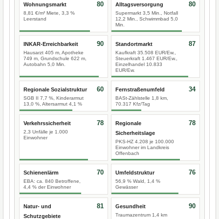
80
80
Wohnungsmarkt
Alltagsversorgung
8,81 €/m² Miete, 3,3 %
Supermarkt 3,5 Min., Notfall
Leerstand
12,2 Min., Schwimmbad 5,0
Min.
90
87
INKAR-Erreichbarkeit
Standortmarkt
Hausarzt 405 m, Apotheke
Kaufkraft 35.508 EUR/Ew.,
749 m, Grundschule 622 m,
Steuerkraft 1.467 EUR/Ew.,
Autobahn 5,0 Min.
Einzelhandel 10.833
EUR/Ew.
60
34
Regionale Sozialstruktur
Fernstraßenumfeld
SGB II 7,7 %, Kinderarmut
BASt-Zählstelle 1,8 km,
13,0 %, Altersarmut 4,1 %
70.317 Kfz/Tag
78
78
Verkehrssicherheit
Regionale
2,3 Unfälle je 1.000
Sicherheitslage
Einwohner
PKS-HZ 4.208 je 100.000
Einwohner im Landkreis
Offenbach
70
76
Schienenlärm
Umfeldstruktur
EBA: ca. 840 Betroffene,
56,9 % Wald, 1,4 %
4,4 % der Einwohner
Gewässer
81
90
Natur- und
Gesundheit
Traumazentrum 1,4 km
Schutzgebiete