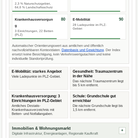
2,3 % Naturschutzgebiet,
64,6 % Landschaftsschutz
80
90
Krankenhausversorgun
E-Mobilität
28 Ladepunkte im PLZ-
g
Gebiet
3 Einrichtungen, 22 Betten
(PLZ)
Automatischer Orientierungswert aus amtlichen und öffentlich
nachvollziehbaren Kontextdaten.
Datenbasis und Gewichtung
. Der Index
ersetzt keine Besichtigung, kein Verkehrswertgutachten und keine
individuelle Standortprüfung.
E-Mobilität: starkes Angebot
Gesundheit: Traumazentrum
in der Nähe
Viele Ladepunkte im PLZ-Gebiet.
Das nächste Traumazentrum liegt
bis 5 km entfernt.
Krankenhausversorgung: 3
Schule: Grundschule gut
Einrichtungen im PLZ-Gebiet
erreichbar
Amtliches Destatis-
Die nächste Grundschule liegt bis
Krankenhausverzeichnis mit
1,5 km entfernt.
Betten- und Notfallangaben.
Immobilien & Wohnungsmarkt
Digitale Infrastruktur, Energieanlagen, Regionale Kaufkraft