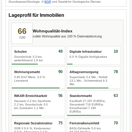
Grundwasser/Geologie: ©
BGR
und Staatliche Geologische Dienste.
Lageprofil für Immobilien
66
Wohnqualität-Index
solide Wohnqualität aus 100 % Datenabdeckung.
/100
49
10
Schulen
Digitale Infrastruktur
Grundschule 3,3 km,
0,0 % Gigabit-Verfügbarkeit
weiterführend 2,6 km
90
78
Wohnungsmarkt
Alltagsversorgung
5,85 €/m² Miete, 3,0 %
Supermarkt 3,4 Min., Notfall
Leerstand
13,1 Min., Schwimmbad 9,3
Min.
56
63
INKAR-Erreichbarkeit
Standortmarkt
Hausarzt 2,2 km, Apotheke
Kaufkraft 27.297 EUR/Ew.,
2,2 km, Grundschule 3,0
Steuerkraft 716 EUR/Ew.,
km, Autobahn 1,1 Min.
Einzelhandel 7.190
EUR/Ew.
75
70
Regionale Sozialstruktur
Fernstraßenumfeld
SGB II 6,4 %, Kinderarmut
BASt-Zählstelle 5,6 km,
9,9 %, Altersarmut 2,4 %
84.333 Kfz/Tag