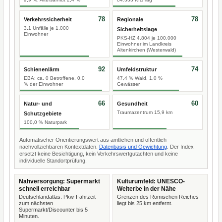
78
78
Verkehrssicherheit
Regionale
3,1 Unfälle je 1.000
Sicherheitslage
Einwohner
PKS-HZ 4.804 je 100.000
Einwohner im Landkreis
Altenkirchen (Westerwald)
92
74
Schienenlärm
Umfeldstruktur
EBA: ca. 0 Betroffene, 0,0
47,4 % Wald, 1,0 %
% der Einwohner
Gewässer
66
60
Natur- und
Gesundheit
Traumazentrum 15,9 km
Schutzgebiete
100,0 % Naturpark
Automatischer Orientierungswert aus amtlichen und öffentlich
nachvollziehbaren Kontextdaten.
Datenbasis und Gewichtung
. Der Index
ersetzt keine Besichtigung, kein Verkehrswertgutachten und keine
individuelle Standortprüfung.
Nahversorgung: Supermarkt
Kulturumfeld: UNESCO-
schnell erreichbar
Welterbe in der Nähe
Deutschlandatlas: Pkw-Fahrzeit
Grenzen des Römischen Reiches
zum nächsten
liegt bis 25 km entfernt.
Supermarkt/Discounter bis 5
Minuten.