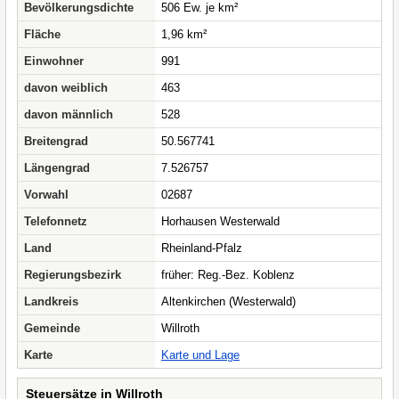
Bevölkerungsdichte
506 Ew. je km²
Fläche
1,96 km²
Einwohner
991
davon weiblich
463
davon männlich
528
Breitengrad
50.567741
Längengrad
7.526757
Vorwahl
02687
Telefonnetz
Horhausen Westerwald
Land
Rheinland-Pfalz
Regierungsbezirk
früher: Reg.-Bez. Koblenz
Landkreis
Altenkirchen (Westerwald)
Gemeinde
Willroth
Karte
Karte und Lage
Steuersätze in Willroth