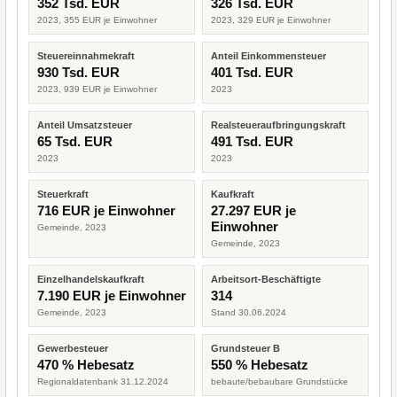
352 Tsd. EUR
326 Tsd. EUR
2023, 355 EUR je Einwohner
2023, 329 EUR je Einwohner
Steuereinnahmekraft
Anteil Einkommensteuer
930 Tsd. EUR
401 Tsd. EUR
2023, 939 EUR je Einwohner
2023
Anteil Umsatzsteuer
Realsteueraufbringungskraft
65 Tsd. EUR
491 Tsd. EUR
2023
2023
Steuerkraft
Kaufkraft
716 EUR je Einwohner
27.297 EUR je
Einwohner
Gemeinde, 2023
Gemeinde, 2023
Einzelhandelskaufkraft
Arbeitsort-Beschäftigte
7.190 EUR je Einwohner
314
Gemeinde, 2023
Stand 30.06.2024
Gewerbesteuer
Grundsteuer B
470 % Hebesatz
550 % Hebesatz
Regionaldatenbank 31.12.2024
bebaute/bebaubare Grundstücke