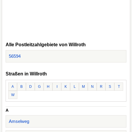
Alle Postleitzahlgebiete von Willroth
56594
Straßen in Willroth
A
B
D
G
H
I
K
L
M
N
R
S
T
W
A
Amselweg