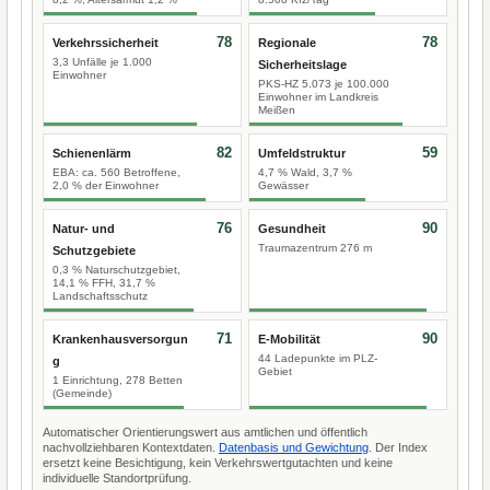
78
78
Verkehrssicherheit
Regionale
3,3 Unfälle je 1.000
Sicherheitslage
Einwohner
PKS-HZ 5.073 je 100.000
Einwohner im Landkreis
Meißen
82
59
Schienenlärm
Umfeldstruktur
EBA: ca. 560 Betroffene,
4,7 % Wald, 3,7 %
2,0 % der Einwohner
Gewässer
76
90
Natur- und
Gesundheit
Traumazentrum 276 m
Schutzgebiete
0,3 % Naturschutzgebiet,
14,1 % FFH, 31,7 %
Landschaftsschutz
71
90
Krankenhausversorgun
E-Mobilität
44 Ladepunkte im PLZ-
g
Gebiet
1 Einrichtung, 278 Betten
(Gemeinde)
Automatischer Orientierungswert aus amtlichen und öffentlich
nachvollziehbaren Kontextdaten.
Datenbasis und Gewichtung
. Der Index
ersetzt keine Besichtigung, kein Verkehrswertgutachten und keine
individuelle Standortprüfung.