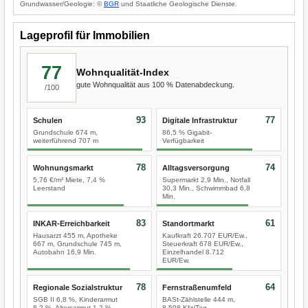
Grundwasser/Geologie: ©
BGR
und Staatliche Geologische Dienste.
Lageprofil für Immobilien
77
Wohnqualität-Index
gute Wohnqualität aus 100 % Datenabdeckung.
/100
93
77
Schulen
Digitale Infrastruktur
Grundschule 674 m,
86,5 % Gigabit-
weiterführend 707 m
Verfügbarkeit
78
74
Wohnungsmarkt
Alltagsversorgung
5,76 €/m² Miete, 7,4 %
Supermarkt 2,9 Min., Notfall
Leerstand
30,3 Min., Schwimmbad 6,8
Min.
83
61
INKAR-Erreichbarkeit
Standortmarkt
Hausarzt 455 m, Apotheke
Kaufkraft 26.707 EUR/Ew.,
667 m, Grundschule 745 m,
Steuerkraft 678 EUR/Ew.,
Autobahn 16,9 Min.
Einzelhandel 8.712
EUR/Ew.
78
64
Regionale Sozialstruktur
Fernstraßenumfeld
SGB II 6,8 %, Kinderarmut
BASt-Zählstelle 444 m,
8,2 %, Altersarmut 1,2 %
8.508 Kfz/Tag