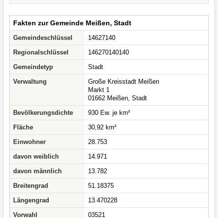
Fakten zur Gemeinde Meißen, Stadt
Gemeindeschlüssel
14627140
Regionalschlüssel
146270140140
Gemeindetyp
Stadt
Verwaltung
Große Kreisstadt Meißen
Markt 1
01662 Meißen, Stadt
Bevölkerungsdichte
930 Ew. je km²
Fläche
30,92 km²
Einwohner
28.753
davon weiblich
14.971
davon männlich
13.782
Breitengrad
51.18375
Längengrad
13.470228
Vorwahl
03521