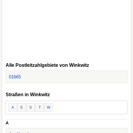
Alle Postleitzahlgebiete von Winkwitz
01665
Straßen in Winkwitz
A
E
S
T
W
A