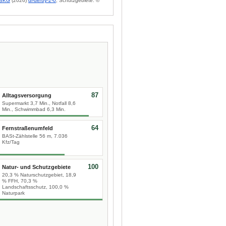
BKG
(2026)
dl-de/by-2-0
; Schutzgebiete: ©
87
Alltagsversorgung
Supermarkt 3,7 Min., Notfall 8,6
Min., Schwimmbad 6,3 Min.
64
Fernstraßenumfeld
BASt-Zählstelle 56 m, 7.036
Kfz/Tag
100
Natur- und Schutzgebiete
20,3 % Naturschutzgebiet, 18,9
% FFH, 70,3 %
Landschaftsschutz, 100,0 %
Naturpark