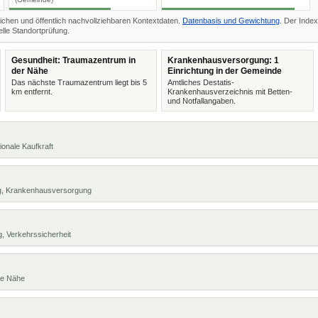
ichen und öffentlich nachvollziehbaren Kontextdaten.
Datenbasis und Gewichtung
. Der Index
lle Standortprüfung.
Gesundheit: Traumazentrum in
Krankenhausversorgung: 1
der Nähe
Einrichtung in der Gemeinde
Das nächste Traumazentrum liegt bis 5
Amtliches Destatis-
km entfernt.
Krankenhausverzeichnis mit Betten-
und Notfallangaben.
ionale Kaufkraft
ng, Krankenhausversorgung
, Verkehrssicherheit
te Nähe