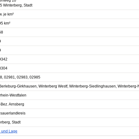
tenweg 10
5 Winterberg, Stadt
. je km²
95 km²
68
9
9
9342
3304
8, 02981, 02983, 02985
Berleburg-Girkhausen, Winterberg Westf, Winterberg-Siedlinghausen, Winterberg-
rhein-Westfalen
-Bez. Arnsberg
sauerlandkreis
rberg, Stadt
e und Lage