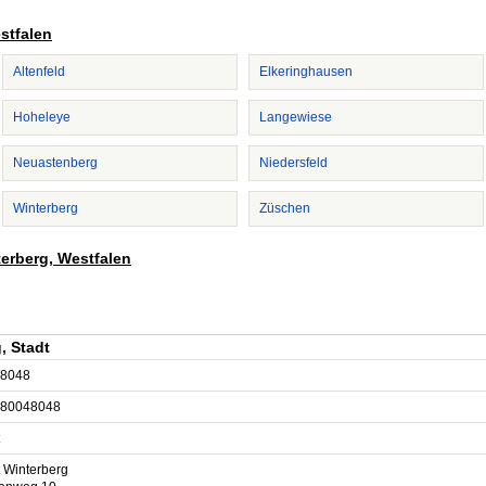
estfalen
Altenfeld
Elkeringhausen
Hoheleye
Langewiese
Neuastenberg
Niedersfeld
Winterberg
Züschen
terberg, Westfalen
, Stadt
8048
80048048
t Winterberg