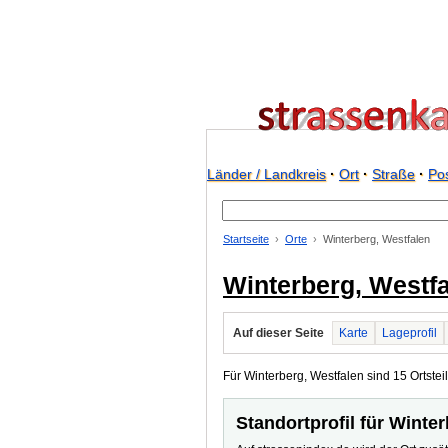
Länder / Landkreis
·
Ort
·
Straße
·
Pos
Startseite
Orte
Winterberg, Westfalen
Winterberg, Westf
Auf dieser Seite
Karte
Lageprofil
Für Winterberg, Westfalen sind 15 Ortsteil
Standortprofil für Winte