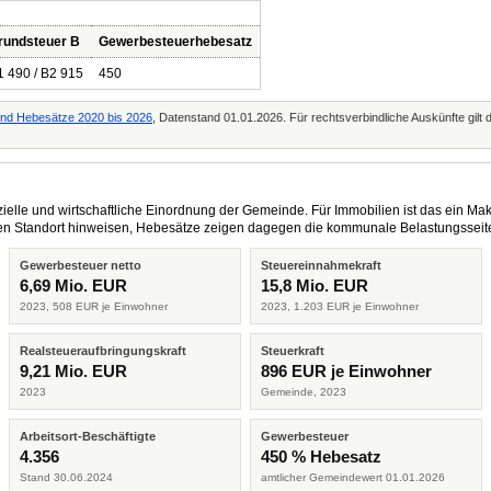
rundsteuer B
Gewerbesteuerhebesatz
1 490 / B2 915
450
d Hebesätze 2020 bis 2026
, Datenstand 01.01.2026. Für rechtsverbindliche Auskünfte gilt
elle und wirtschaftliche Einordnung der Gemeinde. Für Immobilien ist das ein Mak
eren Standort hinweisen, Hebesätze zeigen dagegen die kommunale Belastungsseit
Gewerbesteuer netto
Steuereinnahmekraft
6,69 Mio. EUR
15,8 Mio. EUR
2023, 508 EUR je Einwohner
2023, 1.203 EUR je Einwohner
Realsteueraufbringungskraft
Steuerkraft
9,21 Mio. EUR
896 EUR je Einwohner
2023
Gemeinde, 2023
Arbeitsort-Beschäftigte
Gewerbesteuer
4.356
450 % Hebesatz
Stand 30.06.2024
amtlicher Gemeindewert 01.01.2026