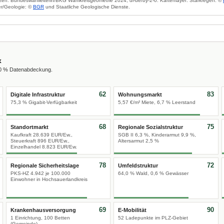
zen: Bundeswahlleiterin/BKG Wahlkreisgeometrie 2024, dl-de/by-2-0. Kartenlayer: Starkregen: ©
r/Geologie: ©
BGR
und Staatliche Geologische Dienste.
x
00 % Datenabdeckung.
62
83
Digitale Infrastruktur
Wohnungsmarkt
75,3 % Gigabit-Verfügbarkeit
5,57 €/m² Miete, 6,7 % Leerstand
68
75
Standortmarkt
Regionale Sozialstruktur
Kaufkraft 28.639 EUR/Ew.,
SGB II 6,3 %, Kinderarmut 9,9 %,
Steuerkraft 896 EUR/Ew.,
Altersarmut 2,5 %
Einzelhandel 8.823 EUR/Ew.
78
72
Regionale Sicherheitslage
Umfeldstruktur
PKS-HZ 4.942 je 100.000
64,0 % Wald, 0,6 % Gewässer
Einwohner in Hochsauerlandkreis
69
90
Krankenhausversorgung
E-Mobilität
1 Einrichtung, 100 Betten
52 Ladepunkte im PLZ-Gebiet
(Gemeinde)