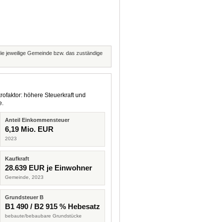
 die jeweilige Gemeinde bzw. das zuständige
rofaktor: höhere Steuerkraft und
e.
Anteil Einkommensteuer
6,19 Mio. EUR
2023
Kaufkraft
28.639 EUR je Einwohner
Gemeinde, 2023
Grundsteuer B
B1 490 / B2 915 % Hebesatz
bebaute/bebaubare Grundstücke