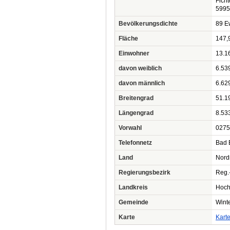
Fich
5995
Bevölkerungsdichte
89 Ew
Fläche
147,
Einwohner
13.1
davon weiblich
6.53
davon männlich
6.62
Breitengrad
51.1
Längengrad
8.53
Vorwahl
0275
Telefonnetz
Bad 
Land
Nord
Regierungsbezirk
Reg.
Landkreis
Hoch
Gemeinde
Winte
Karte
Kart