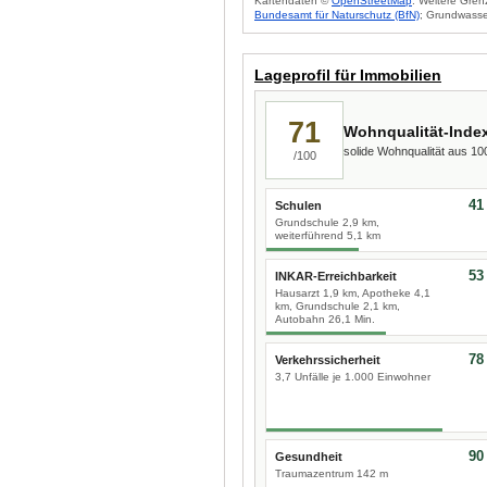
Kartendaten ©
OpenStreetMap
. Weitere Gren
Bundesamt für Naturschutz (BfN)
; Grundwasse
Lageprofil für Immobilien
71
Wohnqualität-Inde
solide Wohnqualität aus 1
/100
41
Schulen
Grundschule 2,9 km,
weiterführend 5,1 km
53
INKAR-Erreichbarkeit
Hausarzt 1,9 km, Apotheke 4,1
km, Grundschule 2,1 km,
Autobahn 26,1 Min.
78
Verkehrssicherheit
3,7 Unfälle je 1.000 Einwohner
90
Gesundheit
Traumazentrum 142 m