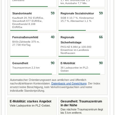
Leerstand
1,7 km, Grundschule 1,5
km, Autobahn 7,7 Min.
59
59
Standortmarkt
Regionale Sozialstruktur
Kaufkraft 26.762 EUR/Ew.,
SGB II 10,7 %, Kinderarmut
Steuerkraft 677 EUR/Ew.,
15,7 %, Altersarmut 1,1 %
Einzelhandel 8.168
EUR/Ew.
40
66
Fernstraßenumfeld
Regionale
BASt-Zählstelle 375 m,
Sicherheitslage
27.738 Kfz/Tag
PKS-HZ 6.884 je 100.000
Einwohner im Landkreis
Nordhausen
90
90
Gesundheit
E-Mobilität
Traumazentrum 2,3 km
36 Ladepunkte im PLZ-
Gebiet
Automatischer Orientierungswert aus amtlichen und öffentlich
nachvollziehbaren Kontextdaten.
Datenbasis und Gewichtung
. Der Index
ersetzt keine Besichtigung, kein Verkehrswertgutachten und keine
individuelle Standortprüfung.
E-Mobilität: starkes Angebot
Gesundheit: Traumazentrum
in der Nähe
Viele Ladepunkte im PLZ-Gebiet.
Das nächste Traumazentrum liegt
bis 5 km entfernt.