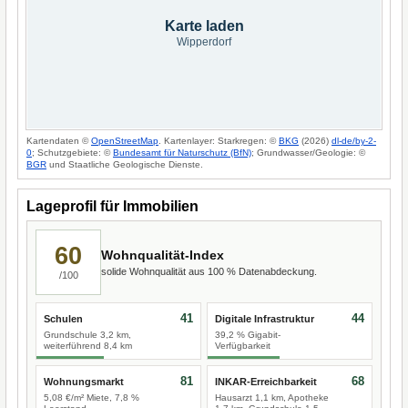
Karte laden
Wipperdorf
Kartendaten ©
OpenStreetMap
. Kartenlayer: Starkregen: ©
BKG
(2026)
dl-de/by-2-
0
; Schutzgebiete: ©
Bundesamt für Naturschutz (BfN)
; Grundwasser/Geologie: ©
BGR
und Staatliche Geologische Dienste.
Lageprofil für Immobilien
60
Wohnqualität-Index
solide Wohnqualität aus 100 % Datenabdeckung.
/100
41
44
Schulen
Digitale Infrastruktur
Grundschule 3,2 km,
39,2 % Gigabit-
weiterführend 8,4 km
Verfügbarkeit
81
68
Wohnungsmarkt
INKAR-Erreichbarkeit
5,08 €/m² Miete, 7,8 %
Hausarzt 1,1 km, Apotheke