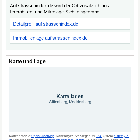
Auf strassenindex.de wird der Ort zusätzlich aus
Immobilien- und Mikrolage-Sicht eingeordnet.
Detailprofil auf strassenindex.de
Immobilienlage auf strassenindex.de
Karte und Lage
Karte laden
Wittenburg, Mecklenburg
Kartendaten ©
OpenStreetMap
. Kartenlayer: Starkregen: ©
BKG
(2026)
dl-de/by-2-
0
; Schutzgebiete: ©
Bundesamt für Naturschutz (BfN)
; Grundwasser/Geologie: ©