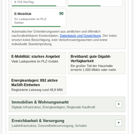
9.703 Kfz/Tag
90
E-Mobilität
51 Ladepunkte im PLZ-
Gebiet
Automatischer Orientierungswert aus amtlichen und öffentlich
nachvollziehbaren Kontextdaten.
Datenbasis und Gewichtung
. Der Index
ersetzt keine Besichtigung, kein Verkehrswertgutachten und keine
individuelle Standortprüfung.
E-Mobilität: starkes Angebot
Breitband: gute Gigabit-
Verfügbarkeit
Viele Ladepunkte im PLZ-Gebiet.
Ein großer Teil der Haushalte
erreicht 1.000 Mbit/s oder mehr.
Energieanlagen: 892 aktive
MaStR-Einheiten
Registrierte Leistung rund 48,8 MW.
Immobilien & Wohnungsmarkt
Digitale Infrastruktur, Energieanlagen, Regionale Kaufkraft
Erreichbarkeit & Versorgung
Ladeinfrastruktur, Gesundheitsversorgung, Schulen