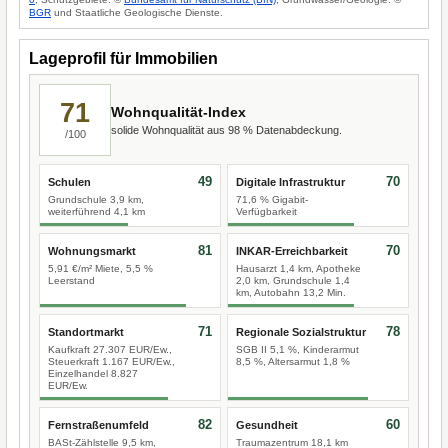
BGR
und Staatliche Geologische Dienste.
Lageprofil für Immobilien
71
Wohnqualität-Index
solide Wohnqualität aus 98 % Datenabdeckung.
/100
49
70
Schulen
Digitale Infrastruktur
Grundschule 3,9 km,
71,6 % Gigabit-
weiterführend 4,1 km
Verfügbarkeit
81
70
Wohnungsmarkt
INKAR-Erreichbarkeit
5,91 €/m² Miete, 5,5 %
Hausarzt 1,4 km, Apotheke
Leerstand
2,0 km, Grundschule 1,4
km, Autobahn 13,2 Min.
71
78
Standortmarkt
Regionale Sozialstruktur
Kaufkraft 27.307 EUR/Ew.,
SGB II 5,1 %, Kinderarmut
Steuerkraft 1.167 EUR/Ew.,
8,5 %, Altersarmut 1,8 %
Einzelhandel 8.827
EUR/Ew.
82
60
Fernstraßenumfeld
Gesundheit
BASt-Zählstelle 9,5 km,
Traumazentrum 18,1 km