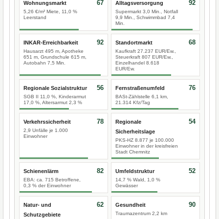
67
92
Wohnungsmarkt
Alltagsversorgung
5,26 €/m² Miete, 11,0 %
Supermarkt 3,0 Min., Notfall
Leerstand
9,9 Min., Schwimmbad 7,4
Min.
92
68
INKAR-Erreichbarkeit
Standortmarkt
Hausarzt 495 m, Apotheke
Kaufkraft 27.237 EUR/Ew.,
651 m, Grundschule 615 m,
Steuerkraft 807 EUR/Ew.,
Autobahn 7,5 Min.
Einzelhandel 8.618
EUR/Ew.
56
76
Regionale Sozialstruktur
Fernstraßenumfeld
SGB II 11,0 %, Kinderarmut
BASt-Zählstelle 6,1 km,
17,0 %, Altersarmut 2,3 %
21.314 Kfz/Tag
78
54
Verkehrssicherheit
Regionale
2,9 Unfälle je 1.000
Sicherheitslage
Einwohner
PKS-HZ 8.877 je 100.000
Einwohner in der kreisfreien
Stadt Chemnitz
82
52
Schienenlärm
Umfeldstruktur
EBA: ca. 715 Betroffene,
14,7 % Wald, 1,0 %
0,3 % der Einwohner
Gewässer
62
90
Natur- und
Gesundheit
Traumazentrum 2,2 km
Schutzgebiete