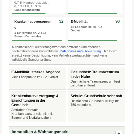
0,7 % Naturschutzgebiet,
0,7 % FFH, 18,9 %
Landschaftsschutz
92
90
Krankenhausversorgun
E-Mobilität
48 Ladepunkte im PLZ-
g
Gebiet
4 Einrichtungen, 2.122
Betten (Gemeinde)
Automatischer Orientierungswert aus amtlichen und öffentlich
nachvollziehbaren Kontextdaten.
Datenbasis und Gewichtung
. Der Index
ersetzt keine Besichtigung, kein Verkehrswertgutachten und keine
individuelle Standortprüfung.
E-Mobilität: starkes Angebot
Gesundheit: Traumazentrum
in der Nähe
Viele Ladepunkte im PLZ-Gebiet.
Das nächste Traumazentrum liegt
bis 5 km entfernt.
Krankenhausversorgung: 4
Schule: Grundschule sehr nah
Einrichtungen in der
Die nächste Grundschule liegt bis
Gemeinde
750 m entfernt.
Amtliches Destatis-
Krankenhausverzeichnis mit
Betten- und Notfallangaben.
Immobilien & Wohnungsmarkt