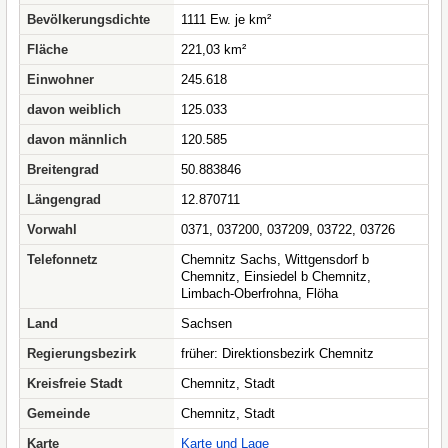
Bevölkerungsdichte
1111 Ew. je km²
Fläche
221,03 km²
Einwohner
245.618
davon weiblich
125.033
davon männlich
120.585
Breitengrad
50.883846
Längengrad
12.870711
Vorwahl
0371, 037200, 037209, 03722, 03726
Telefonnetz
Chemnitz Sachs, Wittgensdorf b
Chemnitz, Einsiedel b Chemnitz,
Limbach-Oberfrohna, Flöha
Land
Sachsen
Regierungsbezirk
früher: Direktionsbezirk Chemnitz
Kreisfreie Stadt
Chemnitz, Stadt
Gemeinde
Chemnitz, Stadt
Karte
Karte und Lage