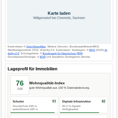
Karte laden
Wittgensdorf bei Chemnitz, Sachsen
Kartendaten ©
OpenStreetMap
. Weitere Grenzen: Bundeswahlleiterin/BKG
Wahlkreisgeometrie 2024, dl-de/by-2-0. Kartenlayer: Starkregen: ©
BKG
(2026)
dl-
de/by-2-0
; Schutzgebiete: ©
Bundesamt für Naturschutz (BfN)
;
Grundwasser/Geologie: ©
BGR
und Staatliche Geologische Dienste.
Lageprofil für Immobilien
76
Wohnqualität-Index
gute Wohnqualität aus 100 % Datenabdeckung.
/100
93
82
Schulen
Digitale Infrastruktur
Grundschule 649 m,
90,3 % Gigabit-
weiterführend 395 m
Verfügbarkeit