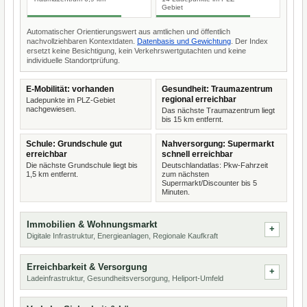
Gebiet
Automatischer Orientierungswert aus amtlichen und öffentlich
nachvollziehbaren Kontextdaten.
Datenbasis und Gewichtung
. Der Index
ersetzt keine Besichtigung, kein Verkehrswertgutachten und keine
individuelle Standortprüfung.
E-Mobilität: vorhanden
Gesundheit: Traumazentrum
regional erreichbar
Ladepunkte im PLZ-Gebiet
nachgewiesen.
Das nächste Traumazentrum liegt
bis 15 km entfernt.
Schule: Grundschule gut
Nahversorgung: Supermarkt
erreichbar
schnell erreichbar
Die nächste Grundschule liegt bis
Deutschlandatlas: Pkw-Fahrzeit
1,5 km entfernt.
zum nächsten
Supermarkt/Discounter bis 5
Minuten.
Immobilien & Wohnungsmarkt
Digitale Infrastruktur, Energieanlagen, Regionale Kaufkraft
Erreichbarkeit & Versorgung
Ladeinfrastruktur, Gesundheitsversorgung, Heliport-Umfeld