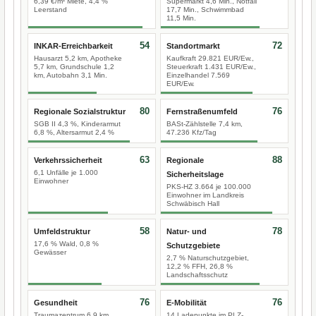
6,39 €/m² Miete, 4,4 %
Supermarkt 4,6 Min., Notfall
Leerstand
17,7 Min., Schwimmbad
11,5 Min.
54
72
INKAR-Erreichbarkeit
Standortmarkt
Hausarzt 5,2 km, Apotheke
Kaufkraft 29.821 EUR/Ew.,
5,7 km, Grundschule 1,2
Steuerkraft 1.431 EUR/Ew.,
km, Autobahn 3,1 Min.
Einzelhandel 7.569
EUR/Ew.
80
76
Regionale Sozialstruktur
Fernstraßenumfeld
SGB II 4,3 %, Kinderarmut
BASt-Zählstelle 7,4 km,
6,8 %, Altersarmut 2,4 %
47.236 Kfz/Tag
63
88
Verkehrssicherheit
Regionale
6,1 Unfälle je 1.000
Sicherheitslage
Einwohner
PKS-HZ 3.664 je 100.000
Einwohner im Landkreis
Schwäbisch Hall
58
78
Umfeldstruktur
Natur- und
17,6 % Wald, 0,8 %
Schutzgebiete
Gewässer
2,7 % Naturschutzgebiet,
12,2 % FFH, 26,8 %
Landschaftsschutz
76
76
Gesundheit
E-Mobilität
Traumazentrum 6,9 km
14 Ladepunkte im PLZ-