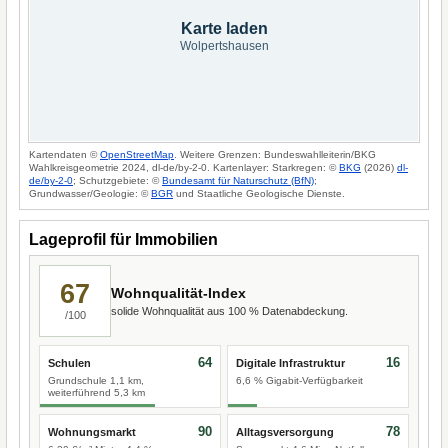
Karte laden
Wolpertshausen
Kartendaten ©
OpenStreetMap
. Weitere Grenzen: Bundeswahlleiterin/BKG
Wahlkreisgeometrie 2024, dl-de/by-2-0. Kartenlayer: Starkregen: ©
BKG
(2026)
dl-
de/by-2-0
; Schutzgebiete: ©
Bundesamt für Naturschutz (BfN)
;
Grundwasser/Geologie: ©
BGR
und Staatliche Geologische Dienste.
Lageprofil für Immobilien
67
Wohnqualität-Index
solide Wohnqualität aus 100 % Datenabdeckung.
/100
64
16
Schulen
Digitale Infrastruktur
Grundschule 1,1 km,
6,6 % Gigabit-Verfügbarkeit
weiterführend 5,3 km
90
78
Wohnungsmarkt
Alltagsversorgung