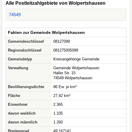
Alle Postleitzahlgebiete von Wolpertshausen
74549
Fakten zur Gemeinde Wolpertshausen
Gemeindeschlüssel
08127099
Regionalschlüssel
081275005099
Gemeindetyp
Kreisangehörige Gemeinde
Verwaltung
Gemeinde Wolpertshausen
Haller Str. 15
74549 Wolpertshausen
Bevölkerungsdichte
86 Ew. je km²
Fläche
27,42 km²
Einwohner
2.365
davon weiblich
1.105
davon männlich
1.260
Breitengrad
49.167141