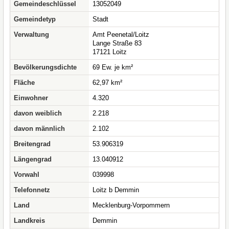
Gemeindeschlüssel
13052049
Gemeindetyp
Stadt
Verwaltung
Amt Peenetal/Loitz
Lange Straße 83
17121 Loitz
Bevölkerungsdichte
69 Ew. je km²
Fläche
62,97 km²
Einwohner
4.320
davon weiblich
2.218
davon männlich
2.102
Breitengrad
53.906319
Längengrad
13.040912
Vorwahl
039998
Telefonnetz
Loitz b Demmin
Land
Mecklenburg-Vorpommern
Landkreis
Demmin