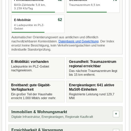
BASt-Zählstelle 5,8 km,
Traumazentrum 6,5 km
3.159 Kfz/Tag
62
E-Mobilität
4 Ladepunkte im PLZ-
Gebiet
Automatischer Orientierungswert aus amtlichen und öffentlich
nachvollziehbaren Kontextdaten.
Datenbasis und Gewichtung
. Der Index
ersetzt keine Besichtigung, kein Verkehrswertgutachten und keine
individuelle Standortprüfung.
E-Mobilität: vorhanden
Gesundheit: Traumazentrum
regional erreichbar
Ladepunkte im PLZ-Gebiet
nachgewiesen.
Das nächste Traumazentrum liegt
bis 15 km entfernt.
Breitband: gute Gigabit-
Energieanlagen: 641 aktive
Verfügbarkeit
MaStR-Einheiten
Ein großer Teil der Haushalte
Registrierte Leistung rund 129,7
erreicht 1.000 Mbit/s oder mehr.
MW.
Immobilien & Wohnungsmarkt
Digitale Infrastruktur, Energieanlagen, Regionale Kaufkraft
Erreichbarkeit & Versorgung