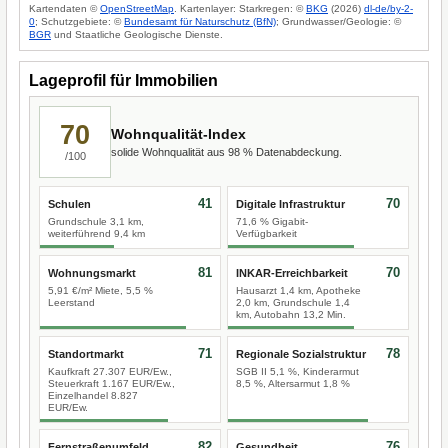
Kartendaten ©
OpenStreetMap
. Kartenlayer: Starkregen: ©
BKG
(2026)
dl-de/by-2-
0
; Schutzgebiete: ©
Bundesamt für Naturschutz (BfN)
; Grundwasser/Geologie: ©
BGR
und Staatliche Geologische Dienste.
Lageprofil für Immobilien
70
Wohnqualität-Index
solide Wohnqualität aus 98 % Datenabdeckung.
/100
41
70
Schulen
Digitale Infrastruktur
Grundschule 3,1 km,
71,6 % Gigabit-
weiterführend 9,4 km
Verfügbarkeit
81
70
Wohnungsmarkt
INKAR-Erreichbarkeit
5,91 €/m² Miete, 5,5 %
Hausarzt 1,4 km, Apotheke
Leerstand
2,0 km, Grundschule 1,4
km, Autobahn 13,2 Min.
71
78
Standortmarkt
Regionale Sozialstruktur
Kaufkraft 27.307 EUR/Ew.,
SGB II 5,1 %, Kinderarmut
Steuerkraft 1.167 EUR/Ew.,
8,5 %, Altersarmut 1,8 %
Einzelhandel 8.827
EUR/Ew.
82
76
Fernstraßenumfeld
Gesundheit