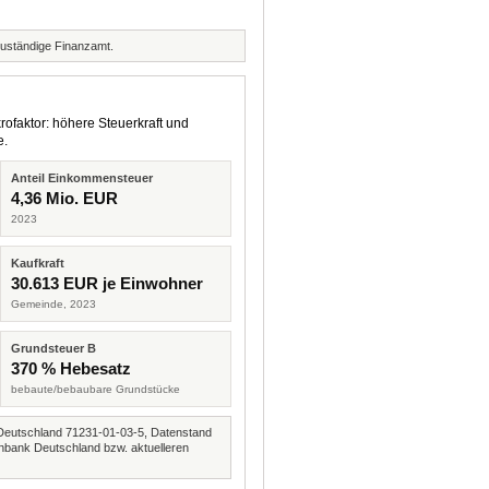
zuständige Finanzamt.
rofaktor: höhere Steuerkraft und
e.
Anteil Einkommensteuer
4,36 Mio. EUR
2023
Kaufkraft
30.613 EUR je Einwohner
Gemeinde, 2023
Grundsteuer B
370 % Hebesatz
bebaute/bebaubare Grundstücke
Deutschland 71231-01-03-5, Datenstand
nbank Deutschland bzw. aktuelleren