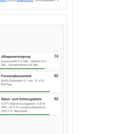
BKG
(2026)
dl-de/by-2-0
; Schutzgebiete: ©
74
Alltagsversorgung
Supermarkt 3,3 Min., Notfall 24,3
Min., Schwimmbad 6,8 Min.
82
Fernstraßenumfeld
BASt-Zählstelle 9,1 km, 17.470
Kfz/Tag
82
Natur- und Schutzgebiete
0,6 % Naturschutzgebiet, 9,9 %
FFH, 29,5 % Landschaftsschutz,
100,0 % Naturpark