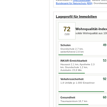
Kartendaten ©
OpenStreetMap
. Weitere Gren
Bundesamt für Naturschutz (BfN)
; Grundwasse
Lageprofil für Immobilien
72
Wohnqualität-Inde
solide Wohnqualität aus 1
/100
49
Schulen
Grundschule 2,7 km,
weiterführend 2,6 km
53
INKAR-Erreichbarkeit
Hausarzt 2,1 km, Apotheke 2,3
km, Grundschule 1,2 km,
Autobahn 15,6 Min.
92
Verkehrssicherheit
1,8 Unfälle je 1.000 Einwohner
60
Gesundheit
Traumazentrum 16,7 km