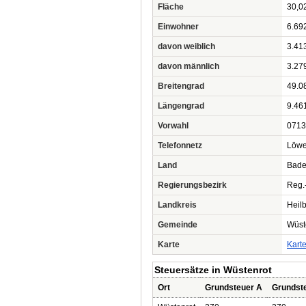
Fläche
30,0
Einwohner
6.69
davon weiblich
3.41
davon männlich
3.27
Breitengrad
49.0
Längengrad
9.46
Vorwahl
0713
Telefonnetz
Löwe
Land
Bade
Regierungsbezirk
Reg.-
Landkreis
Heil
Gemeinde
Wüst
Karte
Kart
Steuersätze in Wüstenrot
Ort
Grundsteuer A
Grundst