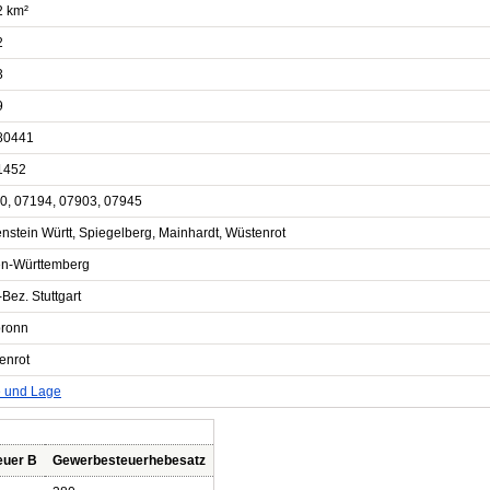
2 km²
2
3
9
80441
1452
0, 07194, 07903, 07945
nstein Württ, Spiegelberg, Mainhardt, Wüstenrot
n-Württemberg
Bez. Stuttgart
bronn
enrot
e und Lage
euer B
Gewerbesteuerhebesatz