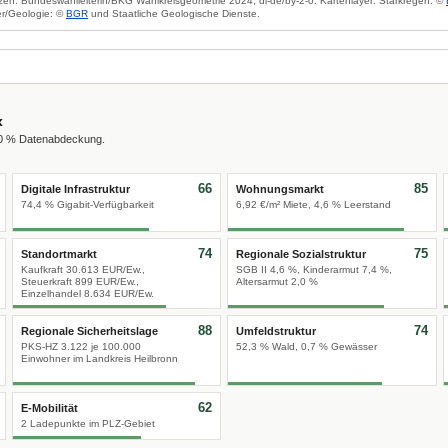
zen: Bundeswahlleiterin/BKG Wahlkreisgeometrie 2024, dl-de/by-2-0. Kartenlayer: Starkregen: ©
r/Geologie: ©
BGR
und Staatliche Geologische Dienste.
x
00 % Datenabdeckung.
66
85
Digitale Infrastruktur
Wohnungsmarkt
74,4 % Gigabit-Verfügbarkeit
6,92 €/m² Miete, 4,6 % Leerstand
74
75
Standortmarkt
Regionale Sozialstruktur
Kaufkraft 30.613 EUR/Ew.,
SGB II 4,6 %, Kinderarmut 7,4 %,
Steuerkraft 899 EUR/Ew.,
Altersarmut 2,0 %
Einzelhandel 8.634 EUR/Ew.
88
74
Regionale Sicherheitslage
Umfeldstruktur
PKS-HZ 3.122 je 100.000
52,3 % Wald, 0,7 % Gewässer
Einwohner im Landkreis Heilbronn
62
E-Mobilität
2 Ladepunkte im PLZ-Gebiet