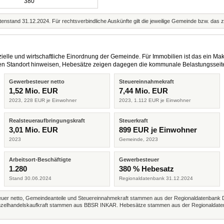
380
enstand 31.12.2024. Für rechtsverbindliche Auskünfte gilt die jeweilige Gemeinde bzw. das 
elle und wirtschaftliche Einordnung der Gemeinde. Für Immobilien ist das ein Mak
eren Standort hinweisen, Hebesätze zeigen dagegen die kommunale Belastungsseit
Gewerbesteuer netto
Steuereinnahmekraft
1,52 Mio. EUR
7,44 Mio. EUR
2023, 228 EUR je Einwohner
2023, 1.112 EUR je Einwohner
Realsteueraufbringungskraft
Steuerkraft
3,01 Mio. EUR
899 EUR je Einwohner
2023
Gemeinde, 2023
Arbeitsort-Beschäftigte
Gewerbesteuer
1.280
380 % Hebesatz
Stand 30.06.2024
Regionaldatenbank 31.12.2024
r netto, Gemeindeanteile und Steuereinnahmekraft stammen aus der Regionaldatenbank 
 Einzelhandelskaufkraft stammen aus BBSR INKAR. Hebesätze stammen aus der Regionaldate