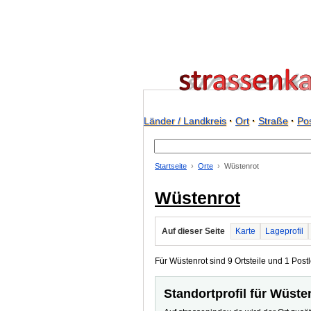
Länder / Landkreis
·
Ort
·
Straße
·
Pos
Startseite
Orte
Wüstenrot
Wüstenrot
Auf dieser Seite
Karte
Lageprofil
Für Wüstenrot sind 9 Ortsteile und 1 Postl
Standortprofil für Wüste