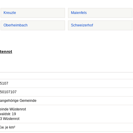
Kreuzle
Maienfels
Oberheimbach
Schweizerhof
tenrot
5107
50107107
sangehörige Gemeinde
inde Wüstenrot
aldstr. 19
3 Wüstenrot
Ew. je km²