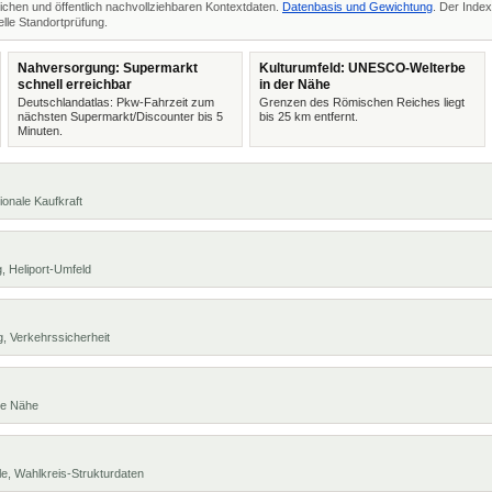
ichen und öffentlich nachvollziehbaren Kontextdaten.
Datenbasis und Gewichtung
. Der Index
lle Standortprüfung.
Nahversorgung: Supermarkt
Kulturumfeld: UNESCO-Welterbe
schnell erreichbar
in der Nähe
Deutschlandatlas: Pkw-Fahrzeit zum
Grenzen des Römischen Reiches liegt
nächsten Supermarkt/Discounter bis 5
bis 25 km entfernt.
Minuten.
ionale Kaufkraft
, Heliport-Umfeld
, Verkehrssicherheit
te Nähe
e, Wahlkreis-Strukturdaten