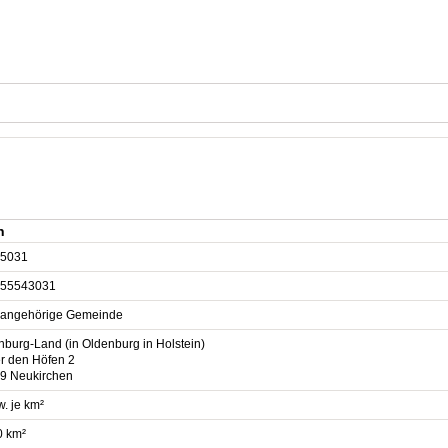
n
5031
55543031
sangehörige Gemeinde
nburg-Land (in Oldenburg in Holstein)
er den Höfen 2
9 Neukirchen
. je km²
0 km²