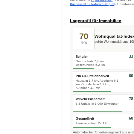
Kartendaten ©
OpenStreetMap
. Weitere Gren
Bundesamt für Naturschutz (BfN)
; Grundwasse
Lageprofil für Immobilien
70
Wohnqualität-Inde
solide Wohnqualität aus 1
/100
33
Schulen
Grundschule 7,4 km,
weiterführend 5,2 km
60
INKAR-Erreichbarkeit
Hausarzt 1,7 km, Apotheke 6,1
km, Grundschule 1,7 km,
Autobahn 4,7 Min.
78
Verkehrssicherheit
3,3 Unfälle je 1.000 Einwohner
60
Gesundheit
Traumazentrum 27,4 km
Automatischer Orientierungswert aus amtl