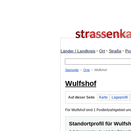
Länder / Landkreis
·
Ort
·
Straße
·
Pos
Startseite
Orte
Wulfshof
Wulfshof
Auf dieser Seite
Karte
Lageprofil
Für Wulfshof sind 1 Postleitzahlgebiet und
Standortprofil für Wulfs