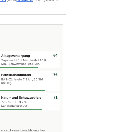
BKG
(2026)
dl-de/by-2-0
; Schutzgebiete: ©
64
Alltagsversorgung
Supermarkt 5,1 Min., Notfall 16,8
Min., Schwimmbad 19,4 Min.
76
Fernstraßenumfeld
BASt-Zählstelle 7,1 km, 20.598
Kfz/Tag
71
Natur- und Schutzgebiete
77,2 % FFH, 3,2 %
Landschaftsschutz
 ersetzt keine Besichtigung, kein