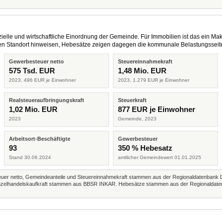
elle und wirtschaftliche Einordnung der Gemeinde. Für Immobilien ist das ein Mak
eren Standort hinweisen, Hebesätze zeigen dagegen die kommunale Belastungsseit
Gewerbesteuer netto
Steuereinnahmekraft
575 Tsd. EUR
1,48 Mio. EUR
2023, 496 EUR je Einwohner
2023, 1.279 EUR je Einwohner
Realsteueraufbringungskraft
Steuerkraft
1,02 Mio. EUR
877 EUR je Einwohner
2023
Gemeinde, 2023
Arbeitsort-Beschäftigte
Gewerbesteuer
93
350 % Hebesatz
Stand 30.06.2024
amtlicher Gemeindewert 01.01.2025
r netto, Gemeindeanteile und Steuereinnahmekraft stammen aus der Regionaldatenbank 
 Einzelhandelskaufkraft stammen aus BBSR INKAR. Hebesätze stammen aus der Regionaldate