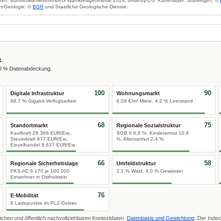
zen: Bundeswahlleiterin/BKG Wahlkreisgeometrie 2024, dl-de/by-2-0. Kartenlayer: Starkregen: ©
r/Geologie: ©
BGR
und Staatliche Geologische Dienste.
x
00 % Datenabdeckung.
100
90
Digitale Infrastruktur
Wohnungsmarkt
99,7 % Gigabit-Verfügbarkeit
6,09 €/m² Miete, 4,2 % Leerstand
68
75
Standortmarkt
Regionale Sozialstruktur
Kaufkraft 28.366 EUR/Ew.,
SGB II 6,6 %, Kinderarmut 10,6
Steuerkraft 877 EUR/Ew.,
%, Altersarmut 2,4 %
Einzelhandel 9.637 EUR/Ew.
66
58
Regionale Sicherheitslage
Umfeldstruktur
PKS-HZ 6.170 je 100.000
2,1 % Wald, 4,0 % Gewässer
Einwohner in Ostholstein
76
E-Mobilität
8 Ladepunkte im PLZ-Gebiet
ichen und öffentlich nachvollziehbaren Kontextdaten.
Datenbasis und Gewichtung
. Der Index