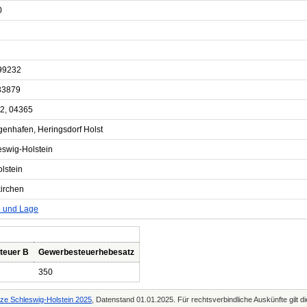
0
99232
33879
2, 04365
genhafen, Heringsdorf Holst
eswig-Holstein
lstein
irchen
e und Lage
teuer B
Gewerbesteuerhebesatz
350
tze Schleswig-Holstein 2025
, Datenstand 01.01.2025. Für rechtsverbindliche Auskünfte gilt 