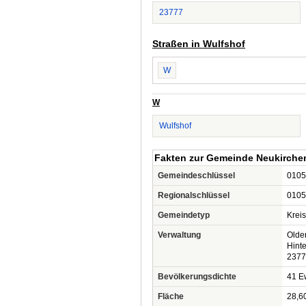
23777
Straßen in Wulfshof
W
W
Wulfshof
Fakten zur Gemeinde Neukirche
Gemeindeschlüssel
0105
Regionalschlüssel
0105
Gemeindetyp
Krei
Verwaltung
Olde
Hint
2377
Bevölkerungsdichte
41 Ew
Fläche
28,6