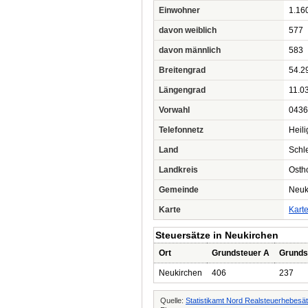
Einwohner
1.16
davon weiblich
577
davon männlich
583
Breitengrad
54.2
Längengrad
11.0
Vorwahl
0436
Telefonnetz
Heili
Land
Schl
Landkreis
Ostho
Gemeinde
Neuk
Karte
Kart
Steuersätze in Neukirchen
Ort
Grundsteuer A
Grunds
Neukirchen
406
237
Quelle:
Statistikamt Nord Realsteuerhebesä