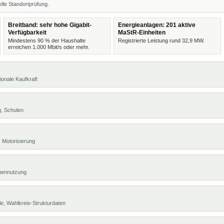
lle Standortprüfung.
Breitband: sehr hohe Gigabit-
Energieanlagen: 201 aktive
Verfügbarkeit
MaStR-Einheiten
Mindestens 90 % der Haushalte
Registrierte Leistung rund 32,9 MW.
erreichen 1.000 Mbit/s oder mehr.
ionale Kaufkraft
g, Schulen
 Motorisierung
chennutzung
e, Wahlkreis-Strukturdaten