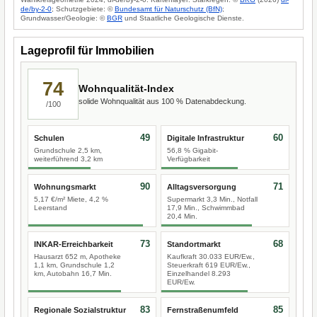
de/by-2-0
; Schutzgebiete: ©
Bundesamt für Naturschutz (BfN)
;
Grundwasser/Geologie: ©
BGR
und Staatliche Geologische Dienste.
Lageprofil für Immobilien
74
Wohnqualität-Index
solide Wohnqualität aus 100 % Datenabdeckung.
/100
49
60
Schulen
Digitale Infrastruktur
Grundschule 2,5 km,
56,8 % Gigabit-
weiterführend 3,2 km
Verfügbarkeit
90
71
Wohnungsmarkt
Alltagsversorgung
5,17 €/m² Miete, 4,2 %
Supermarkt 3,3 Min., Notfall
Leerstand
17,9 Min., Schwimmbad
20,4 Min.
73
68
INKAR-Erreichbarkeit
Standortmarkt
Hausarzt 652 m, Apotheke
Kaufkraft 30.033 EUR/Ew.,
1,1 km, Grundschule 1,2
Steuerkraft 619 EUR/Ew.,
km, Autobahn 16,7 Min.
Einzelhandel 8.293
EUR/Ew.
83
85
Regionale Sozialstruktur
Fernstraßenumfeld