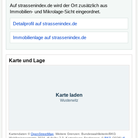
Auf strassenindex.de wird der Ort zusätzlich aus
Immobilien- und Mikrolage-Sicht eingeordnet.
Detailprofil auf strassenindex.de
Immobilienlage auf strassenindex.de
Karte und Lage
Karte laden
Wusterwitz
Kartendaten ©
OpenStreetMap
. Weitere Grenzen: Bundeswahlleiterin/BKG
Wahlkreisgeometrie 2024, dl-de/by-2-0. Kartenlayer: Starkregen: ©
BKG
(2026)
dl-