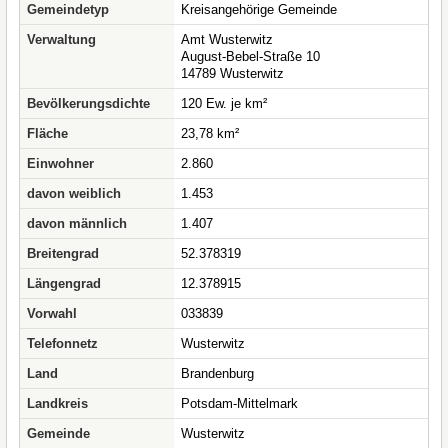
Gemeindetyp
Kreisangehörige Gemeinde
Verwaltung
Amt Wusterwitz
August-Bebel-Straße 10
14789 Wusterwitz
Bevölkerungsdichte
120 Ew. je km²
Fläche
23,78 km²
Einwohner
2.860
davon weiblich
1.453
davon männlich
1.407
Breitengrad
52.378319
Längengrad
12.378915
Vorwahl
033839
Telefonnetz
Wusterwitz
Land
Brandenburg
Landkreis
Potsdam-Mittelmark
Gemeinde
Wusterwitz