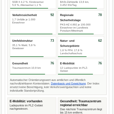
SGB II 4,2 %, Kinderarmut
BASt-Zählstelle 13,6 km,
5,6 %, Altersarmut 1,1 %
3.452 Kfz/Tag
92
78
Verkehrssicherheit
Regionale
1,7 Unfälle je 1.000
Sicherheitslage
Einwohner
PKS-HZ 4.892 je 100.000
Einwohner im Landkreis
Potsdam-Mittelmark
73
62
Umfeldstruktur
Natur- und
35,1 % Wald, 5,8 %
Schutzgebiete
Gewässer
1,6 % FFH, 17,8 %
Landschaftsschutz
76
76
Gesundheit
E-Mobilität
Traumazentrum 10,9 km
12 Ladepunkte im PLZ-
Gebiet
Automatischer Orientierungswert aus amtlichen und öffentlich
nachvollziehbaren Kontextdaten.
Datenbasis und Gewichtung
. Der Index
ersetzt keine Besichtigung, kein Verkehrswertgutachten und keine
individuelle Standortprüfung.
E-Mobilität: vorhanden
Gesundheit: Traumazentrum
regional erreichbar
Ladepunkte im PLZ-Gebiet
nachgewiesen.
Das nächste Traumazentrum liegt
bis 15 km entfernt.