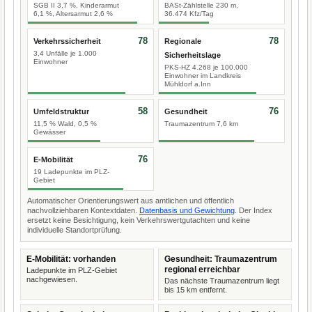
SGB II 3,7 %, Kinderarmut
BASt-Zählstelle 230 m,
6,1 %, Altersarmut 2,6 %
36.474 Kfz/Tag
78
78
Verkehrssicherheit
Regionale
3,4 Unfälle je 1.000
Sicherheitslage
Einwohner
PKS-HZ 4.268 je 100.000
Einwohner im Landkreis
Mühldorf a.Inn
58
76
Umfeldstruktur
Gesundheit
11,5 % Wald, 0,5 %
Traumazentrum 7,6 km
Gewässer
76
E-Mobilität
19 Ladepunkte im PLZ-
Gebiet
Automatischer Orientierungswert aus amtlichen und öffentlich
nachvollziehbaren Kontextdaten.
Datenbasis und Gewichtung
. Der Index
ersetzt keine Besichtigung, kein Verkehrswertgutachten und keine
individuelle Standortprüfung.
E-Mobilität: vorhanden
Gesundheit: Traumazentrum
regional erreichbar
Ladepunkte im PLZ-Gebiet
nachgewiesen.
Das nächste Traumazentrum liegt
bis 15 km entfernt.