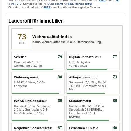
de/by-2-0
; Schutzgebiete: ©
Bundesamt für Naturschutz (BfN)
;
Grundwasser/Geologie: ©
BGR
und Staatliche Geologische Dienste.
Lageprofil für Immobilien
73
Wohnqualität-Index
solide Wohnqualität aus 100 % Datenabdeckung.
/100
79
77
Schulen
Digitale Infrastruktur
Grundschule 1,5 km,
90,5 % Gigabit-
weiterführend 1,5 km
Verfügbarkeit
90
73
Wohnungsmarkt
Alltagsversorgung
6,14 €/m² Miete, 3,8 %
Supermarkt 5,3 Min., Notfall
Leerstand
14,2 Min., Schwimmbad 5,4
Min.
69
80
INKAR-Erreichbarkeit
Standortmarkt
Hausarzt 552 m, Apotheke
Kaufkraft 33.851 EUR/Ew.,
2,5 km, Grundschule 2,3
Steuerkraft 988 EUR/Ew.,
km, Autobahn 3,7 Min.
Einzelhandel 7.194
EUR/Ew.
87
40
Regionale Sozialstruktur
Fernstraßenumfeld