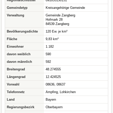
Regionalschlüssel
091835150151
Gemeindetyp
Kreisangehörige Gemeinde
Verwaltung
Gemeinde Zangberg
Hofmark 28
84539 Zangberg
Bevölkerungsdichte
120 Ew. je km²
Fläche
9,83 km²
Einwohner
1.182
davon weiblich
590
davon männlich
592
Breitengrad
48.274555
Längengrad
12.424525
Vorwahl
08636, 08637
Telefonnetz
Ampfing, Lohkirchen
Land
Bayern
Regierungsbezirk
Oberbayern