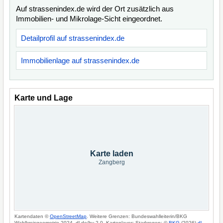
Auf strassenindex.de wird der Ort zusätzlich aus
Immobilien- und Mikrolage-Sicht eingeordnet.
Detailprofil auf strassenindex.de
Immobilienlage auf strassenindex.de
Karte und Lage
Karte laden
Zangberg
Kartendaten ©
OpenStreetMap
. Weitere Grenzen: Bundeswahlleiterin/BKG
Wahlkreisgeometrie 2024, dl-de/by-2-0. Kartenlayer: Starkregen: ©
BKG
(2026)
dl-