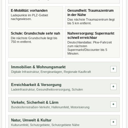
E-Mobilität: vorhanden
Gesundheit: Traumazentrum
in der Nähe
Ladepunkte im PLZ-Gebiet
nachgewiesen.
Das nächste Traumazentrum liegt
bis 5 km entfernt.
Schule: Grundschule sehr nah
Nahversorgung: Supermarkt
schnell erreichbar
Die nächste Grundschule liegt bis
750 m entfernt.
Deutschlandatlas: Pkw-Fahrzeit
zum nächsten
Supermarkt/Discounter bis 5
Minuten.
Immobilien & Wohnungsmarkt
Digitale Infrastruktur, Energieanlagen, Regionale Kaufkraft
Erreichbarkeit & Versorgung
Ladeinfrastruktur, Gesundheitsversorgung, Schulen
Verkehr, Sicherheit & Lärm
Bundesfernstraßen-Verkehr, Hafenumfeld, Motorisierung
Natur, Umwelt & Kultur
Kulturumfeld, Schutzgebiete, Schutzgebiete Nähe