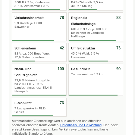
SGB II 2,7 %, Kinderarmut
BASt-Zählstelle 2,5 km,
3,7 %, Altersarmut 1,3 %
30.867 Kfz/Tag
78
88
Verkehrssicherheit
Regionale
2,9 Unfälle je 1.000
Sicherheitslage
Einwohner
PKS-HZ 3.122 je 100.000
Einwohner im Landkreis
Haßberge
42
73
Schienenlärm
Umfeldstruktur
EBA: ca. 690 Betroffene,
45,0 % Wald, 2,5 %
12,6 % der Einwohner
Gewässer
100
90
Natur- und
Gesundheit
Traumazentrum 4,7 km
Schutzgebiete
23,9 % Naturschutzgebiet,
53,2 % FFH, 73,6 %
Landschaftsschutz, 85,4 %
Naturpark
76
E-Mobilität
7 Ladepunkte im PLZ-
Gebiet
Automatischer Orientierungswert aus amtlichen und öffentlich
nachvollziehbaren Kontextdaten.
Datenbasis und Gewichtung
. Der Index
ersetzt keine Besichtigung, kein Verkehrswertgutachten und keine
individuelle Standortprüfung.