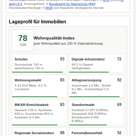
de/by-2-0
; Schutzgebiete: ©
Bundesamt für Naturschutz (BfN)
;
Grundwasser/Geologie: ©
BGR
und Staatliche Geologische Dienste.
Lageprofil für Immobilien
78
Wohnqualität-Index
gute Wohnqualität aus 100 % Datenabdeckung.
/100
93
72
Schulen
Digitale Infrastruktur
Grundschule 740 m,
88,5 % Gigabit-
weiterführend 740 m
Verfügbarkeit
83
92
Wohnungsmarkt
Alltagsversorgung
5,33 €/m² Miete, 6,2 %
Supermarkt 2,9 Min., Notfall
Leerstand
9,2 Min., Schwimmbad 2,9
Min.
83
69
INKAR-Erreichbarkeit
Standortmarkt
Hausarzt 739 m, Apotheke
Kaufkraft 27.957 EUR/Ew.,
839 m, Grundschule 963 m,
Steuerkraft 926 EUR/Ew.,
Autobahn 6,3 Min.
Einzelhandel 8.400
EUR/Ew.
89
52
Regionale Sozialstruktur
Fernstraßenumfeld