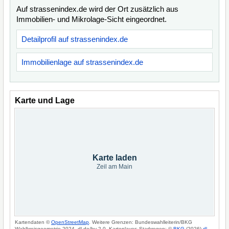
Auf strassenindex.de wird der Ort zusätzlich aus
Immobilien- und Mikrolage-Sicht eingeordnet.
Detailprofil auf strassenindex.de
Immobilienlage auf strassenindex.de
Karte und Lage
Karte laden
Zeil am Main
Kartendaten ©
OpenStreetMap
. Weitere Grenzen: Bundeswahlleiterin/BKG
Wahlkreisgeometrie 2024, dl-de/by-2-0. Kartenlayer: Starkregen: ©
BKG
(2026)
dl-