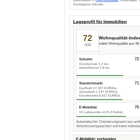
Kartendaten ©
OpenStreetMap
. Kartenlayer:
Geologische Dienste.
Lageprofil für Immobilien
72
Wohnqualität-Inde
solide Wohnqualität aus 9
/100
72
Schulen
Grundschule 1,3 km,
weiterführend 2,8 km
71
Standortmarkt
Kaufkraft 27.307 EUR/Ew.,
Steuerkraft 1.167 EUR/Ew.,
Einzelhandel 8.827 EUR/Ew.
76
E-Mobilität
16 Ladepunkte im PLZ-Gebiet
Automatischer Orientierungswert aus amtl
Verkehrswertgutachten und keine individue
E-Mobilität: vorhanden