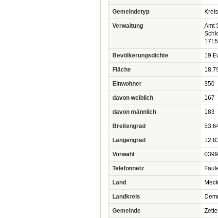
Gemeindetyp
Krei
Verwaltung
Amt 
Schl
1715
Bevölkerungsdichte
19 Ew
Fläche
18,7
Einwohner
350
davon weiblich
167
davon männlich
183
Breitengrad
53.6
Längengrad
12.8
Vorwahl
0399
Telefonnetz
Faul
Land
Meck
Landkreis
Dem
Gemeinde
Zett