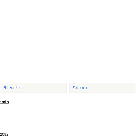
Rützenfelde
Zettemin
temin
2092