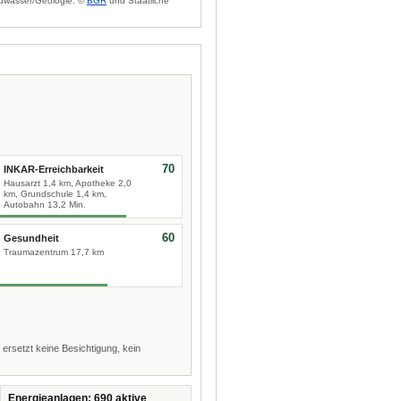
dwasser/Geologie: ©
BGR
und Staatliche
70
INKAR-Erreichbarkeit
Hausarzt 1,4 km, Apotheke 2,0
km, Grundschule 1,4 km,
Autobahn 13,2 Min.
60
Gesundheit
Traumazentrum 17,7 km
 ersetzt keine Besichtigung, kein
Energieanlagen: 690 aktive