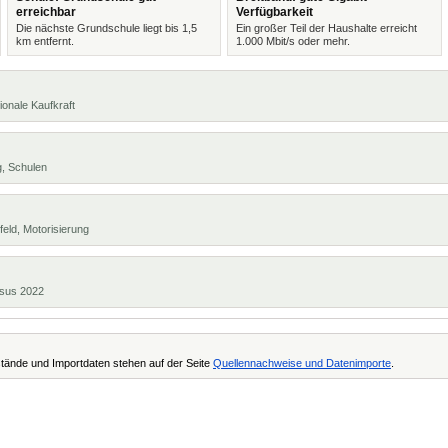
erreichbar
Verfügbarkeit
Die nächste Grundschule liegt bis 1,5
Ein großer Teil der Haushalte erreicht
km entfernt.
1.000 Mbit/s oder mehr.
ionale Kaufkraft
g, Schulen
eld, Motorisierung
ensus 2022
tände und Importdaten stehen auf der Seite
Quellennachweise und Datenimporte
.