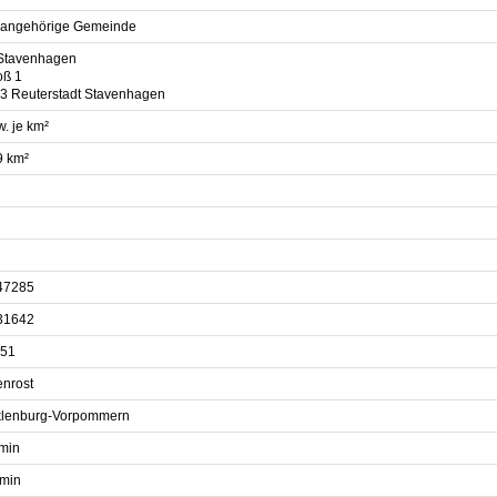
sangehörige Gemeinde
Stavenhagen
oß 1
3 Reuterstadt Stavenhagen
. je km²
9 km²
47285
31642
51
enrost
lenburg-Vorpommern
min
emin