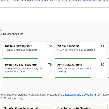
 Starkregen: ©
BKG
(2026)
dl-de/by-2-0
; Schutzgebiete: ©
Bundesamt für Naturschutz (BfN)
; Grun
x
8 % Datenabdeckung.
70
81
Digitale Infrastruktur
Wohnungsmarkt
71,6 % Gigabit-Verfügbarkeit
5,91 €/m² Miete, 5,5 % Leerstand
78
70
Regionale Sozialstruktur
Fernstraßenumfeld
SGB II 5,1 %, Kinderarmut 8,5 %,
BASt-Zählstelle 1,1 km, 4.282
Altersarmut 1,8 %
Kfz/Tag
ichen und öffentlich nachvollziehbaren Kontextdaten.
Datenbasis und Gewichtung
. Der Index
lle Standortprüfung.
Schule: Grundschule gut
Breitband: gute Gigabit-