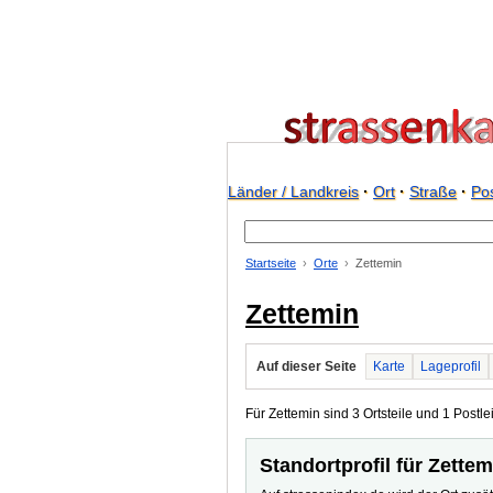
Länder / Landkreis
·
Ort
·
Straße
·
Pos
Startseite
Orte
Zettemin
Zettemin
Auf dieser Seite
Karte
Lageprofil
Für Zettemin sind 3 Ortsteile und 1 Postlei
Standortprofil für Zettem