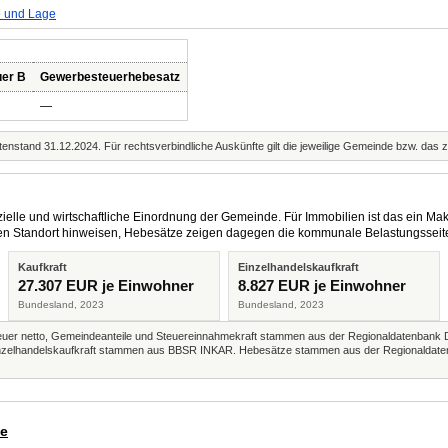
e und Lage
uer B
Gewerbesteuerhebesatz
—
enstand 31.12.2024. Für rechtsverbindliche Auskünfte gilt die jeweilige Gemeinde bzw. das 
elle und wirtschaftliche Einordnung der Gemeinde. Für Immobilien ist das ein Mak
eren Standort hinweisen, Hebesätze zeigen dagegen die kommunale Belastungsseit
Kaufkraft
Einzelhandelskaufkraft
27.307 EUR je Einwohner
8.827 EUR je Einwohner
Bundesland, 2023
Bundesland, 2023
r netto, Gemeindeanteile und Steuereinnahmekraft stammen aus der Regionaldatenbank 
 Einzelhandelskaufkraft stammen aus BBSR INKAR. Hebesätze stammen aus der Regionaldate
de