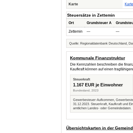
Karte
Kart
Steuersätze in Zettemin
Ort
Grundsteuer A
Grundste
Zettemin
—
—
Quelle: Regionaldatenbank Deutschland, Dat
Kommunale Finanzstruktur
Die Kennzahlen beschreiben die finanzi
Kaufkraft können auf einen tragfähig
Steuerkraft
1.167 EUR je Einwohner
Bundesland, 2023
Gewerbesteuer-Aufkommen, Gewerbesteue
31.12.2023. Steuerkraft, Kaufkraft und
amtlichen Landes- oder Gemeindedaten.
Übersichtskarten in der Gemein