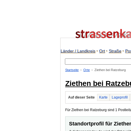
Länder / Landkreis
·
Ort
·
Straße
·
Pos
Startseite
Orte
Ziethen bei Ratzeburg
Ziethen bei Ratzeb
Auf dieser Seite
Karte
Lageprofil
Für Ziethen bei Ratzeburg sind 1 Postleit
Standortprofil für Zieth