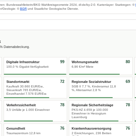
zen: Bundeswahlleiterin/BKG Wahlkreisgeometrie 2024, dl-de/by-2-0. Kartenlayer: Starkregen: ©
r/Geologie: ©
BGR
und Staatliche Geologische Dienste.
x
0 % Datenabdeckung.
99
80
Digitale Infrastruktur
Wohnungsmarkt
100,0 % Gigabit-Verfügbarkeit
6,96 €/m² Miete
72
69
Standortmarkt
Regionale Sozialstruktur
Kaufkraft 30.660 EUR/Ew.,
SGB II 7,7 %, Kinderarmut 11,8
Steuerkraft 765 EUR/Ew.,
%, Altersarmut 2,8 %
Einzelhandel 7.576 EUR/Ew.
78
78
Verkehrssicherheit
Regionale Sicherheitslage
3,5 Unfälle je 1.000 Einwohner
PKS-HZ 4.659 je 100.000
Einwohner in Herzogtum
Lauenburg
76
76
Gesundheit
Krankenhausversorgung
Traumazentrum 12,8 km
2 Einrichtungen, 236 Betten