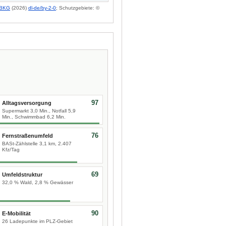
BKG
(2026)
dl-de/by-2-0
; Schutzgebiete: ©
97
Alltagsversorgung
Supermarkt 3,0 Min., Notfall 5,9
Min., Schwimmbad 6,2 Min.
76
Fernstraßenumfeld
BASt-Zählstelle 3,1 km, 2.407
Kfz/Tag
69
Umfeldstruktur
32,0 % Wald, 2,8 % Gewässer
90
E-Mobilität
26 Ladepunkte im PLZ-Gebiet