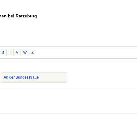
then bei Ratzeburg
S
T
V
W
Z
An der Bundesstraße