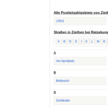
Alle Postleitzahlgebiete von Zie
23911
Straßen in Ziethen bei Ratzeburg
A
B
D
E
I
K
L
M
R
A
Am Sportplatz
B
Birkbusch
D
Dorfstraße