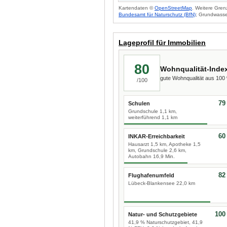
Kartendaten ©
OpenStreetMap
. Weitere Gren
Bundesamt für Naturschutz (BfN)
; Grundwasse
Lageprofil für Immobilien
80
Wohnqualität-Inde
gute Wohnqualität aus 10
/100
79
Schulen
Grundschule 1,1 km,
weiterführend 1,1 km
60
INKAR-Erreichbarkeit
Hausarzt 1,5 km, Apotheke 1,5
km, Grundschule 2,6 km,
Autobahn 16,9 Min.
82
Flughafenumfeld
Lübeck-Blankensee 22,0 km
100
Natur- und Schutzgebiete
41,9 % Naturschutzgebiet, 41,9