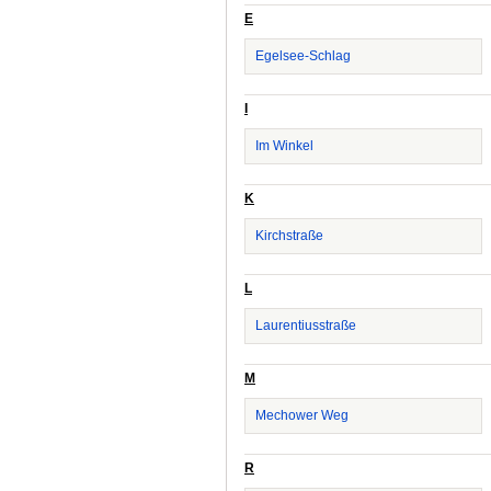
E
Egelsee-Schlag
I
Im Winkel
K
Kirchstraße
L
Laurentiusstraße
M
Mechower Weg
R