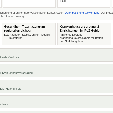
(PLZ)
ichen und öffentlich nachvollziehbaren Kontextdaten.
Datenbasis und Gewichtung
. Der Index
lle Standortprüfung.
Gesundheit: Traumazentrum
Krankenhausversorgung: 2
regional erreichbar
Einrichtungen im PLZ-Gebiet
Das nächste Traumazentrum liegt bis
Amtliches Destatis-
15 km entfernt.
Krankenhausverzeichnis mit Betten-
und Notfallangaben.
ionale Kaufkraft
ng, Krankenhausversorgung
feld, Hafenumfeld
te Nähe