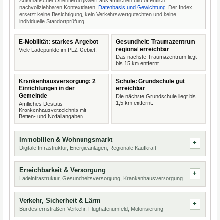
Automatischer Orientierungswert aus amtlichen und öffentlich
nachvollziehbaren Kontextdaten.
Datenbasis und Gewichtung
. Der Index
ersetzt keine Besichtigung, kein Verkehrswertgutachten und keine
individuelle Standortprüfung.
E-Mobilität: starkes Angebot
Gesundheit: Traumazentrum
regional erreichbar
Viele Ladepunkte im PLZ-Gebiet.
Das nächste Traumazentrum liegt
bis 15 km entfernt.
Krankenhausversorgung: 2
Schule: Grundschule gut
Einrichtungen in der
erreichbar
Gemeinde
Die nächste Grundschule liegt bis
1,5 km entfernt.
Amtliches Destatis-
Krankenhausverzeichnis mit
Betten- und Notfallangaben.
Immobilien & Wohnungsmarkt
Digitale Infrastruktur, Energieanlagen, Regionale Kaufkraft
Erreichbarkeit & Versorgung
Ladeinfrastruktur, Gesundheitsversorgung, Krankenhausversorgung
Verkehr, Sicherheit & Lärm
Bundesfernstraßen-Verkehr, Flughafenumfeld, Motorisierung