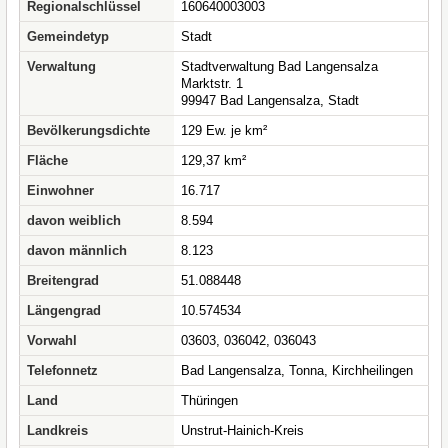
Regionalschlüssel
160640003003
Gemeindetyp
Stadt
Verwaltung
Stadtverwaltung Bad Langensalza
Marktstr. 1
99947 Bad Langensalza, Stadt
Bevölkerungsdichte
129 Ew. je km²
Fläche
129,37 km²
Einwohner
16.717
davon weiblich
8.594
davon männlich
8.123
Breitengrad
51.088448
Längengrad
10.574534
Vorwahl
03603, 036042, 036043
Telefonnetz
Bad Langensalza, Tonna, Kirchheilingen
Land
Thüringen
Landkreis
Unstrut-Hainich-Kreis