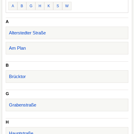
A
B
G
H
K
S
W
A
Alterstedter Straße
Am Plan
B
Brücktor
G
Grabenstraße
H
Hauptstraße