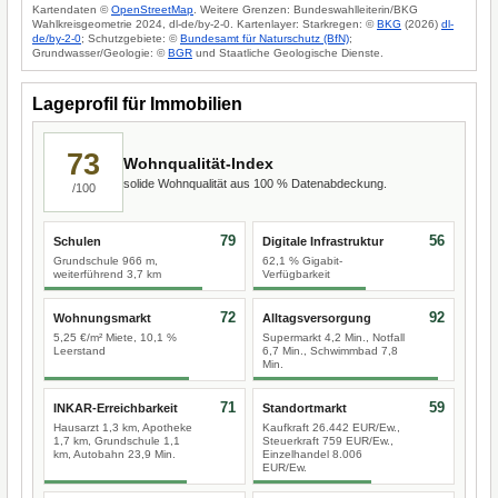
Kartendaten ©
OpenStreetMap
. Weitere Grenzen: Bundeswahlleiterin/BKG
Wahlkreisgeometrie 2024, dl-de/by-2-0. Kartenlayer: Starkregen: ©
BKG
(2026)
dl-
de/by-2-0
; Schutzgebiete: ©
Bundesamt für Naturschutz (BfN)
;
Grundwasser/Geologie: ©
BGR
und Staatliche Geologische Dienste.
Lageprofil für Immobilien
73
Wohnqualität-Index
solide Wohnqualität aus 100 % Datenabdeckung.
/100
79
56
Schulen
Digitale Infrastruktur
Grundschule 966 m,
62,1 % Gigabit-
weiterführend 3,7 km
Verfügbarkeit
72
92
Wohnungsmarkt
Alltagsversorgung
5,25 €/m² Miete, 10,1 %
Supermarkt 4,2 Min., Notfall
Leerstand
6,7 Min., Schwimmbad 7,8
Min.
71
59
INKAR-Erreichbarkeit
Standortmarkt
Hausarzt 1,3 km, Apotheke
Kaufkraft 26.442 EUR/Ew.,
1,7 km, Grundschule 1,1
Steuerkraft 759 EUR/Ew.,
km, Autobahn 23,9 Min.
Einzelhandel 8.006
EUR/Ew.