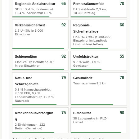
66
70
Regionale Sozialstruktur
Fernstraßenumfeld
SGB II 9,4 %, Kinderarmut
BASt-Zählstelle 2,3 km,
13,4 %, Altersarmut 1,2 %
10.388 Kfz/Tag
92
66
Verkehrssicherheit
Regionale
1,7 Unfälle je 1.000
Sicherheitslage
Einwohner
PKS-HZ 7.651 je 100.000
Einwohner im Landkreis
Unstrut-Hainich-Kreis
92
55
Schienenlärm
Umfeldstruktur
EBA: ca. 15 Betroffene, 0,1
5,7 % Wald, 1,0 %
% der Einwohner
Gewässer
79
76
Natur- und
Gesundheit
Traumazentrum 9,1 km
Schutzgebiete
0,8 % Naturschutzgebiet,
4,5 % FFH, 0,2 %
Landschaftsschutz, 12,6 %
Naturpark
75
90
Krankenhausversorgun
E-Mobilität
38 Ladepunkte im PLZ-
g
Gebiet
2 Einrichtungen, 122
Betten (Gemeinde)