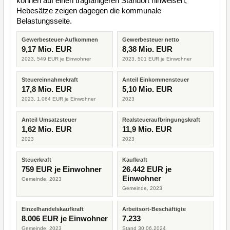
können auf einen tragfähigeren Standort hinweisen,
Hebesätze zeigen dagegen die kommunale
Belastungsseite.
Gewerbesteuer-Aufkommen
Gewerbesteuer netto
9,17 Mio. EUR
8,38 Mio. EUR
2023, 549 EUR je Einwohner
2023, 501 EUR je Einwohner
Steuereinnahmekraft
Anteil Einkommensteuer
17,8 Mio. EUR
5,10 Mio. EUR
2023, 1.064 EUR je Einwohner
2023
Anteil Umsatzsteuer
Realsteueraufbringungskraft
1,62 Mio. EUR
11,9 Mio. EUR
2023
2023
Steuerkraft
Kaufkraft
759 EUR je Einwohner
26.442 EUR je
Einwohner
Gemeinde, 2023
Gemeinde, 2023
Einzelhandelskaufkraft
Arbeitsort-Beschäftigte
8.006 EUR je Einwohner
7.233
Gemeinde, 2023
Stand 30.06.2024