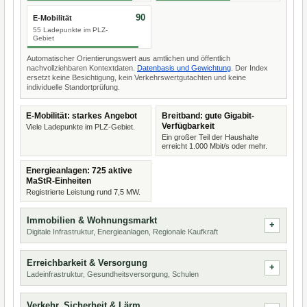
90
E-Mobilität
55 Ladepunkte im PLZ-
Gebiet
Automatischer Orientierungswert aus amtlichen und öffentlich
nachvollziehbaren Kontextdaten.
Datenbasis und Gewichtung
. Der Index
ersetzt keine Besichtigung, kein Verkehrswertgutachten und keine
individuelle Standortprüfung.
E-Mobilität: starkes Angebot
Breitband: gute Gigabit-
Verfügbarkeit
Viele Ladepunkte im PLZ-Gebiet.
Ein großer Teil der Haushalte
erreicht 1.000 Mbit/s oder mehr.
Energieanlagen: 725 aktive
MaStR-Einheiten
Registrierte Leistung rund 7,5 MW.
Immobilien & Wohnungsmarkt
Digitale Infrastruktur, Energieanlagen, Regionale Kaufkraft
Erreichbarkeit & Versorgung
Ladeinfrastruktur, Gesundheitsversorgung, Schulen
Verkehr, Sicherheit & Lärm