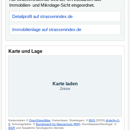
Immobilien- und Mikrolage-Sicht eingeordnet.
Detailprofil auf strassenindex.de
Immobilienlage auf strassenindex.de
Karte und Lage
Karte laden
Zirkow
Kartendaten ©
OpenStreetMap
. Kartenlayer: Starkregen: ©
BKG
(2026)
dl-de/by-2-
0
; Schutzgebiete: ©
Bundesamt für Naturschutz (BfN)
; Grundwasser/Geologie: ©
BGR
und Staatliche Geologische Dienste.