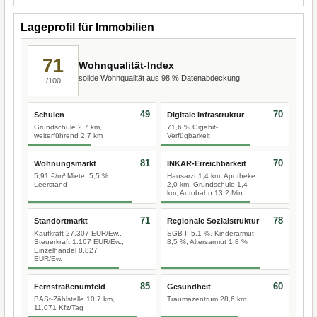
Lageprofil für Immobilien
71
Wohnqualität-Index
solide Wohnqualität aus 98 % Datenabdeckung.
/100
49
70
Schulen
Digitale Infrastruktur
Grundschule 2,7 km,
71,6 % Gigabit-
weiterführend 2,7 km
Verfügbarkeit
81
70
Wohnungsmarkt
INKAR-Erreichbarkeit
5,91 €/m² Miete, 5,5 %
Hausarzt 1,4 km, Apotheke
Leerstand
2,0 km, Grundschule 1,4
km, Autobahn 13,2 Min.
71
78
Standortmarkt
Regionale Sozialstruktur
Kaufkraft 27.307 EUR/Ew.,
SGB II 5,1 %, Kinderarmut
Steuerkraft 1.167 EUR/Ew.,
8,5 %, Altersarmut 1,8 %
Einzelhandel 8.827
EUR/Ew.
85
60
Fernstraßenumfeld
Gesundheit
BASt-Zählstelle 10,7 km,
Traumazentrum 28,6 km
11.071 Kfz/Tag