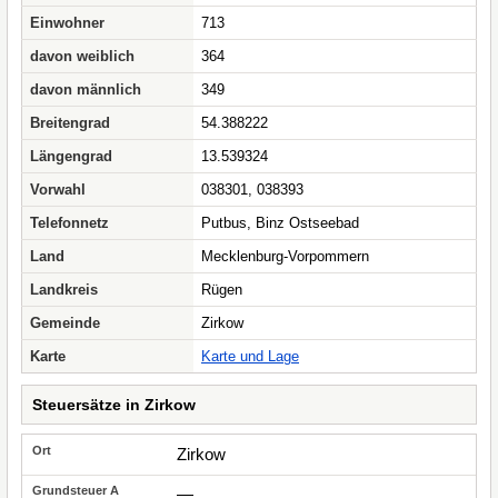
Einwohner
713
davon weiblich
364
davon männlich
349
Breitengrad
54.388222
Längengrad
13.539324
Vorwahl
038301, 038393
Telefonnetz
Putbus, Binz Ostseebad
Land
Mecklenburg-Vorpommern
Landkreis
Rügen
Gemeinde
Zirkow
Karte
Karte und Lage
Steuersätze in Zirkow
Zirkow
—