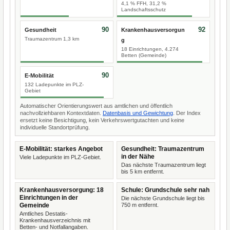
4,1 % FFH, 31,2 %
Landschaftsschutz
90
92
Gesundheit
Krankenhausversorgun
Traumazentrum 1,3 km
g
18 Einrichtungen, 4.274
Betten (Gemeinde)
90
E-Mobilität
132 Ladepunkte im PLZ-
Gebiet
Automatischer Orientierungswert aus amtlichen und öffentlich
nachvollziehbaren Kontextdaten.
Datenbasis und Gewichtung
. Der Index
ersetzt keine Besichtigung, kein Verkehrswertgutachten und keine
individuelle Standortprüfung.
E-Mobilität: starkes Angebot
Gesundheit: Traumazentrum
in der Nähe
Viele Ladepunkte im PLZ-Gebiet.
Das nächste Traumazentrum liegt
bis 5 km entfernt.
Krankenhausversorgung: 18
Schule: Grundschule sehr nah
Einrichtungen in der
Die nächste Grundschule liegt bis
Gemeinde
750 m entfernt.
Amtliches Destatis-
Krankenhausverzeichnis mit
Betten- und Notfallangaben.