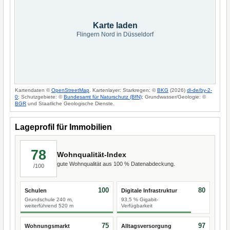
Karte laden
Flingern Nord in Düsseldorf
Kartendaten ©
OpenStreetMap
. Kartenlayer: Starkregen: ©
BKG
(2026)
dl-de/by-2-
0
; Schutzgebiete: ©
Bundesamt für Naturschutz (BfN)
; Grundwasser/Geologie: ©
BGR
und Staatliche Geologische Dienste.
Lageprofil für Immobilien
78
Wohnqualität-Index
gute Wohnqualität aus 100 % Datenabdeckung.
/100
100
80
Schulen
Digitale Infrastruktur
Grundschule 240 m,
93,5 % Gigabit-
weiterführend 520 m
Verfügbarkeit
75
97
Wohnungsmarkt
Alltagsversorgung