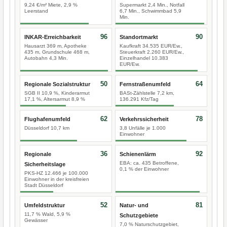
9,24 €/m² Miete, 2,9 %
Supermarkt 2,4 Min., Notfall
Leerstand
6,7 Min., Schwimmbad 5,9
Min.
96
90
INKAR-Erreichbarkeit
Standortmarkt
Hausarzt 369 m, Apotheke
Kaufkraft 34.535 EUR/Ew.,
435 m, Grundschule 468 m,
Steuerkraft 2.260 EUR/Ew.,
Autobahn 4,3 Min.
Einzelhandel 10.383
EUR/Ew.
50
64
Regionale Sozialstruktur
Fernstraßenumfeld
SGB II 10,9 %, Kinderarmut
BASt-Zählstelle 7,2 km,
17,1 %, Altersarmut 8,9 %
136.291 Kfz/Tag
62
78
Flughafenumfeld
Verkehrssicherheit
Düsseldorf 10,7 km
3,8 Unfälle je 1.000
Einwohner
36
92
Regionale
Schienenlärm
EBA: ca. 435 Betroffene,
Sicherheitslage
0,1 % der Einwohner
PKS-HZ 12.466 je 100.000
Einwohner in der kreisfreien
Stadt Düsseldorf
52
81
Umfeldstruktur
Natur- und
11,7 % Wald, 5,9 %
Schutzgebiete
Gewässer
7,0 % Naturschutzgebiet,