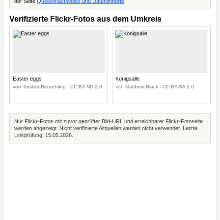
der Seite
Quellennachweise und Datenimporte
.
Verifizierte Flickr-Fotos aus dem Umkreis
Easter eggs
Konigsalle
von Torsten Reuschling · CC BY-ND 2.0
von Matthew Black · CC BY-SA 2.0
Nur Flickr-Fotos mit zuvor geprüfter Bild-URL und erreichbarer Flickr-Fotoseite
werden angezeigt. Nicht verifizierte Altquellen werden nicht verwendet. Letzte
Linkprüfung: 15.05.2026.