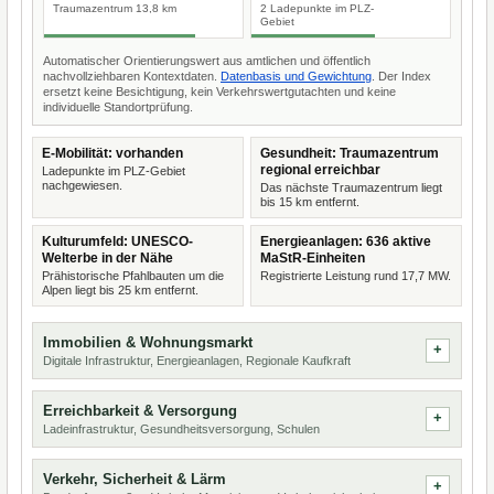
Traumazentrum 13,8 km
2 Ladepunkte im PLZ-
Gebiet
Automatischer Orientierungswert aus amtlichen und öffentlich
nachvollziehbaren Kontextdaten.
Datenbasis und Gewichtung
. Der Index
ersetzt keine Besichtigung, kein Verkehrswertgutachten und keine
individuelle Standortprüfung.
E-Mobilität: vorhanden
Gesundheit: Traumazentrum
regional erreichbar
Ladepunkte im PLZ-Gebiet
nachgewiesen.
Das nächste Traumazentrum liegt
bis 15 km entfernt.
Kulturumfeld: UNESCO-
Energieanlagen: 636 aktive
Welterbe in der Nähe
MaStR-Einheiten
Prähistorische Pfahlbauten um die
Registrierte Leistung rund 17,7 MW.
Alpen liegt bis 25 km entfernt.
Immobilien & Wohnungsmarkt
Digitale Infrastruktur, Energieanlagen, Regionale Kaufkraft
Erreichbarkeit & Versorgung
Ladeinfrastruktur, Gesundheitsversorgung, Schulen
Verkehr, Sicherheit & Lärm