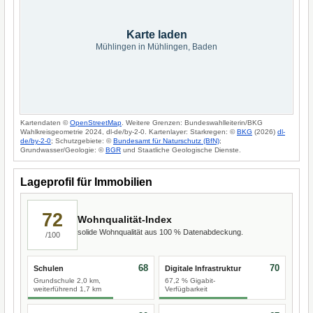
Karte laden
Mühlingen in Mühlingen, Baden
Kartendaten ©
OpenStreetMap
. Weitere Grenzen: Bundeswahlleiterin/BKG
Wahlkreisgeometrie 2024, dl-de/by-2-0. Kartenlayer: Starkregen: ©
BKG
(2026)
dl-
de/by-2-0
; Schutzgebiete: ©
Bundesamt für Naturschutz (BfN)
;
Grundwasser/Geologie: ©
BGR
und Staatliche Geologische Dienste.
Lageprofil für Immobilien
72
Wohnqualität-Index
solide Wohnqualität aus 100 % Datenabdeckung.
/100
68
70
Schulen
Digitale Infrastruktur
Grundschule 2,0 km,
67,2 % Gigabit-
weiterführend 1,7 km
Verfügbarkeit