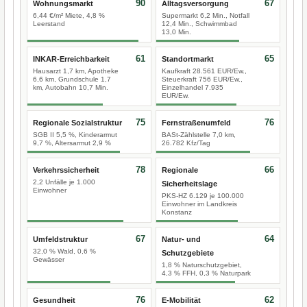
90
67
Wohnungsmarkt
Alltagsversorgung
6,44 €/m² Miete, 4,8 %
Supermarkt 6,2 Min., Notfall
Leerstand
12,4 Min., Schwimmbad
13,0 Min.
61
65
INKAR-Erreichbarkeit
Standortmarkt
Hausarzt 1,7 km, Apotheke
Kaufkraft 28.561 EUR/Ew.,
6,6 km, Grundschule 1,7
Steuerkraft 756 EUR/Ew.,
km, Autobahn 10,7 Min.
Einzelhandel 7.935
EUR/Ew.
75
76
Regionale Sozialstruktur
Fernstraßenumfeld
SGB II 5,5 %, Kinderarmut
BASt-Zählstelle 7,0 km,
9,7 %, Altersarmut 2,9 %
26.782 Kfz/Tag
78
66
Verkehrssicherheit
Regionale
2,2 Unfälle je 1.000
Sicherheitslage
Einwohner
PKS-HZ 6.129 je 100.000
Einwohner im Landkreis
Konstanz
67
64
Umfeldstruktur
Natur- und
32,0 % Wald, 0,6 %
Schutzgebiete
Gewässer
1,8 % Naturschutzgebiet,
4,3 % FFH, 0,3 % Naturpark
76
62
Gesundheit
E-Mobilität