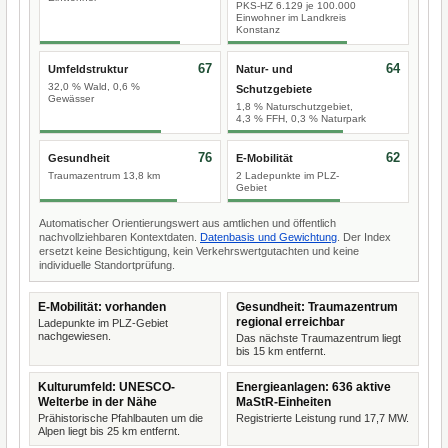
PKS-HZ 6.129 je 100.000
Einwohner im Landkreis
Konstanz
67
64
Umfeldstruktur
Natur- und
32,0 % Wald, 0,6 %
Schutzgebiete
Gewässer
1,8 % Naturschutzgebiet,
4,3 % FFH, 0,3 % Naturpark
76
62
Gesundheit
E-Mobilität
Traumazentrum 13,8 km
2 Ladepunkte im PLZ-
Gebiet
Automatischer Orientierungswert aus amtlichen und öffentlich
nachvollziehbaren Kontextdaten.
Datenbasis und Gewichtung
. Der Index
ersetzt keine Besichtigung, kein Verkehrswertgutachten und keine
individuelle Standortprüfung.
E-Mobilität: vorhanden
Gesundheit: Traumazentrum
regional erreichbar
Ladepunkte im PLZ-Gebiet
nachgewiesen.
Das nächste Traumazentrum liegt
bis 15 km entfernt.
Kulturumfeld: UNESCO-
Energieanlagen: 636 aktive
Welterbe in der Nähe
MaStR-Einheiten
Prähistorische Pfahlbauten um die
Registrierte Leistung rund 17,7 MW.
Alpen liegt bis 25 km entfernt.