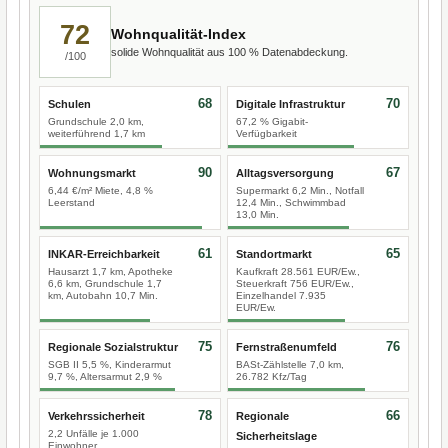
72
Wohnqualität-Index
solide Wohnqualität aus 100 % Datenabdeckung.
/100
68
70
Schulen
Digitale Infrastruktur
Grundschule 2,0 km,
67,2 % Gigabit-
weiterführend 1,7 km
Verfügbarkeit
90
67
Wohnungsmarkt
Alltagsversorgung
6,44 €/m² Miete, 4,8 %
Supermarkt 6,2 Min., Notfall
Leerstand
12,4 Min., Schwimmbad
13,0 Min.
61
65
INKAR-Erreichbarkeit
Standortmarkt
Hausarzt 1,7 km, Apotheke
Kaufkraft 28.561 EUR/Ew.,
6,6 km, Grundschule 1,7
Steuerkraft 756 EUR/Ew.,
km, Autobahn 10,7 Min.
Einzelhandel 7.935
EUR/Ew.
75
76
Regionale Sozialstruktur
Fernstraßenumfeld
SGB II 5,5 %, Kinderarmut
BASt-Zählstelle 7,0 km,
9,7 %, Altersarmut 2,9 %
26.782 Kfz/Tag
78
66
Verkehrssicherheit
Regionale
2,2 Unfälle je 1.000
Sicherheitslage
Einwohner