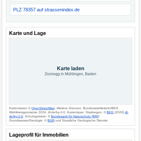
PLZ 78357 auf strassenindex.de
Karte und Lage
Karte laden
Zoznegg in Mühlingen, Baden
Kartendaten ©
OpenStreetMap
. Weitere Grenzen: Bundeswahlleiterin/BKG
Wahlkreisgeometrie 2024, dl-de/by-2-0. Kartenlayer: Starkregen: ©
BKG
(2026)
dl-
de/by-2-0
; Schutzgebiete: ©
Bundesamt für Naturschutz (BfN)
;
Grundwasser/Geologie: ©
BGR
und Staatliche Geologische Dienste.
Lageprofil für Immobilien