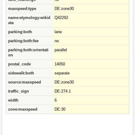
maxspeed:type
DE:zone30
name:etymology:wikid
Q42292
ata
parking:both
lane
parking:both:fee
no
parking:both:orientati
parallel
on
postal_code
14050
sidewalk:both
separate
source:maxspeed
DE:zone30
traffic_sign
DE:274.1
width
6
zone:maxspeed
DE:30