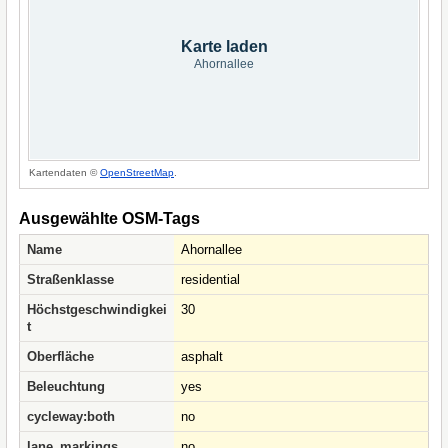
Karte laden
Ahornallee
Kartendaten ©
OpenStreetMap
.
Ausgewählte OSM-Tags
Name
Ahornallee
Straßenklasse
residential
Höchstgeschwindigkei
30
t
Oberfläche
asphalt
Beleuchtung
yes
cycleway:both
no
lane_markings
no