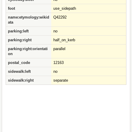
foot
use_sidepath
name:etymology:wikid
Q42292
ata
parking:left
no
parking:right
half_on_kerb
parking:right:orientati
parallel
on
postal_code
12163
sidewalk:left
no
sidewalk:right
separate