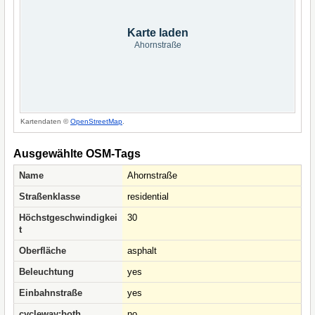
Karte laden
Ahornstraße
Kartendaten ©
OpenStreetMap
.
Ausgewählte OSM-Tags
Name
Ahornstraße
Straßenklasse
residential
Höchstgeschwindigkei
30
t
Oberfläche
asphalt
Beleuchtung
yes
Einbahnstraße
yes
cycleway:both
no