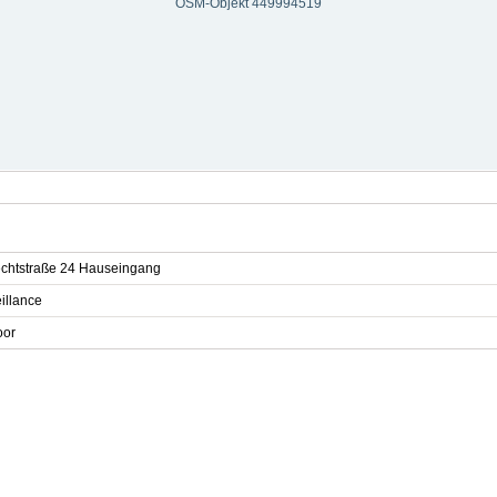
OSM-Objekt 449994519
echtstraße 24 Hauseingang
illance
oor