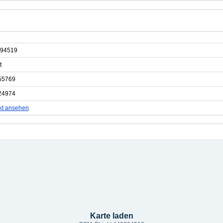
94519
t
55769
24974
kt ansehen
Karte laden