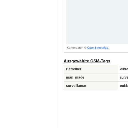
Kartendaten ©
OpenStreetMap
.
Ausgewählte OSM-Tags
Betreiber
Albr
man_made
surve
surveillance
outd