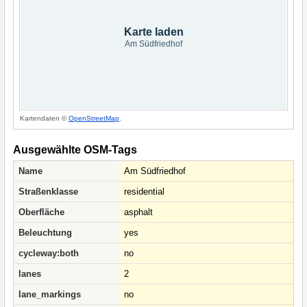
Karte laden
Am Südfriedhof
Kartendaten ©
OpenStreetMap
.
Ausgewählte OSM-Tags
Name
Am Südfriedhof
Straßenklasse
residential
Oberfläche
asphalt
Beleuchtung
yes
cycleway:both
no
lanes
2
lane_markings
no