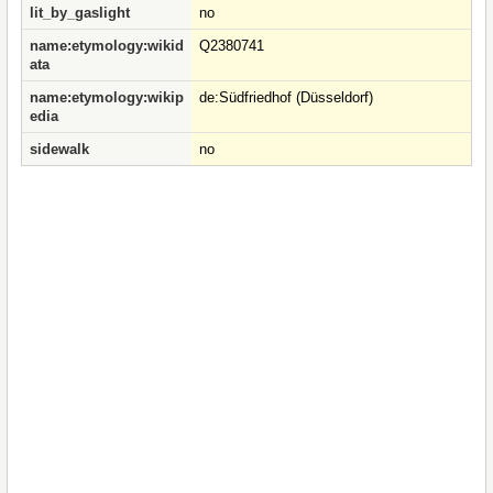
lit_by_gaslight
no
name:etymology:wikid
Q2380741
ata
name:etymology:wikip
de:Südfriedhof (Düsseldorf)
edia
sidewalk
no