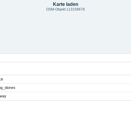
Karte laden
OSM-Objekt 113158678
ce
ng_stones
eway