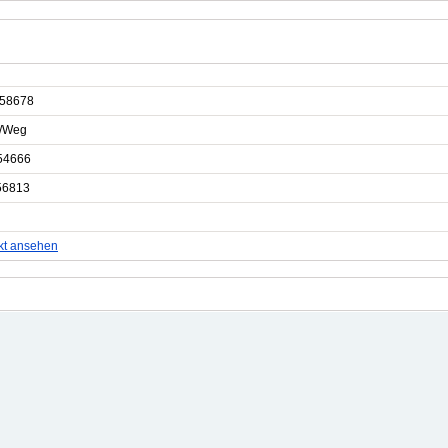
58678
e/Weg
54666
56813
kt ansehen