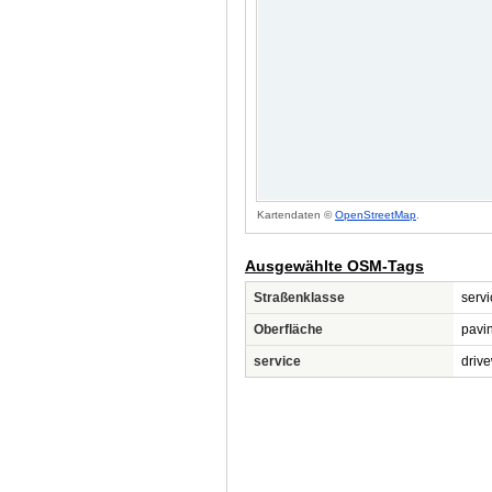
Kartendaten ©
OpenStreetMap
.
Ausgewählte OSM-Tags
Straßenklasse
servi
Oberfläche
pavi
service
driv