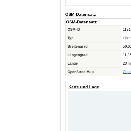
OSM-Datensatz
OSM-Datensatz
OSM-ID
1131
Typ
Lini
Breitengrad
50,6
Längengrad
11,3
Länge
23 m
OpenStreetMap
Obje
Karte und Lage