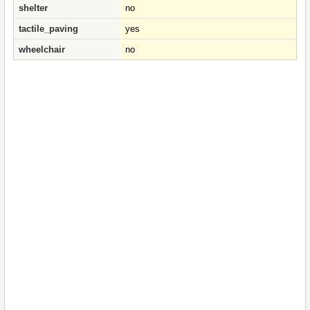
shelter
no
tactile_paving
yes
wheelchair
no