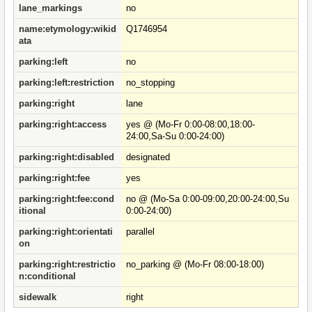
lane_markings
no
name:etymology:wikid
Q1746954
ata
parking:left
no
parking:left:restriction
no_stopping
parking:right
lane
parking:right:access
yes @ (Mo-Fr 0:00-08:00,18:00-
24:00,Sa-Su 0:00-24:00)
parking:right:disabled
designated
parking:right:fee
yes
parking:right:fee:cond
no @ (Mo-Sa 0:00-09:00,20:00-24:00,Su
itional
0:00-24:00)
parking:right:orientati
parallel
on
parking:right:restrictio
no_parking @ (Mo-Fr 08:00-18:00)
n:conditional
sidewalk
right