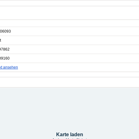
06093
t
97862
89160
kt ansehen
Karte laden