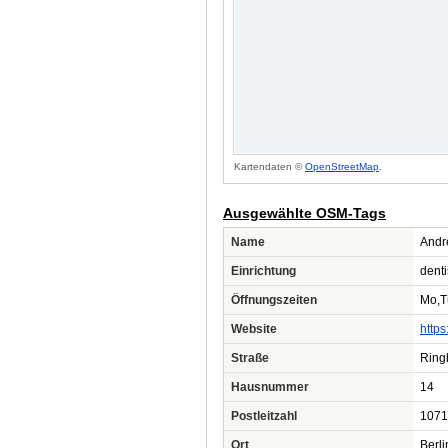
Kartendaten ©
OpenStreetMap
.
Ausgewählte OSM-Tags
Name
Andre
Einrichtung
denti
Öffnungszeiten
Mo,T
Website
https
Straße
Ring
Hausnummer
14
Postleitzahl
1071
Ort
Berli