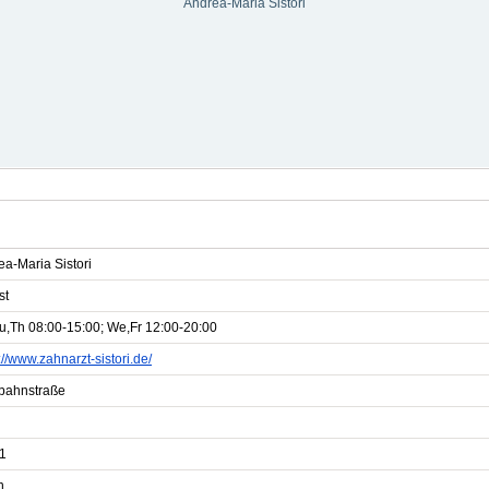
Andrea-Maria Sistori
a-Maria Sistori
st
u,Th 08:00-15:00; We,Fr 12:00-20:00
://www.zahnarzt-sistori.de/
bahnstraße
1
n