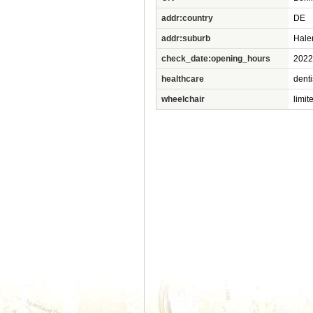
addr:country
DE
addr:suburb
Hale
check_date:opening_hours
2022
healthcare
denti
wheelchair
limit