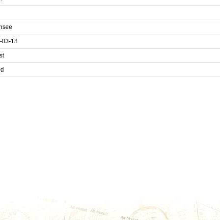
nsee
-03-18
st
ed