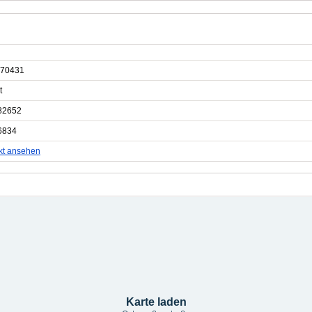
70431
t
82652
6834
kt ansehen
Karte laden