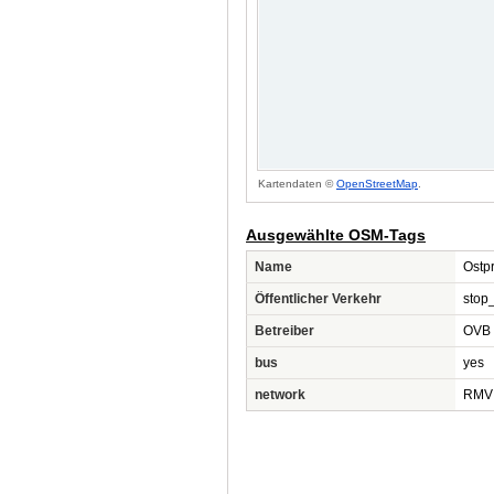
Kartendaten ©
OpenStreetMap
.
Ausgewählte OSM-Tags
Name
Ostp
Öffentlicher Verkehr
stop
Betreiber
OVB
bus
yes
network
RMV