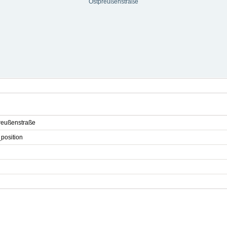
Ostpreußenstraße
reußenstraße
_position