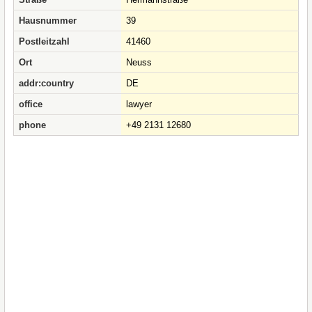
Hausnummer
39
Postleitzahl
41460
Ort
Neuss
addr:country
DE
office
lawyer
phone
+49 2131 12680