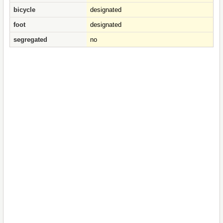
bicycle
designated
foot
designated
segregated
no