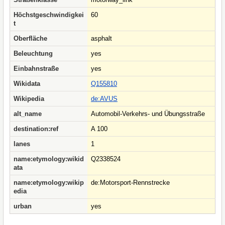
Höchstgeschwindigkei
60
t
Oberfläche
asphalt
Beleuchtung
yes
Einbahnstraße
yes
Wikidata
Q155810
Wikipedia
de:AVUS
alt_name
Automobil-Verkehrs- und Übungsstraße
destination:ref
A 100
lanes
1
name:etymology:wikid
Q2338524
ata
name:etymology:wikip
de:Motorsport-Rennstrecke
edia
urban
yes