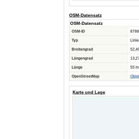
OSM-Datensatz
OSM-Datensatz
OSM-ID
8788
Typ
Lini
Breitengrad
52,4
Längengrad
13,2
Länge
55 m
OpenStreetMap
Obje
Karte und Lage