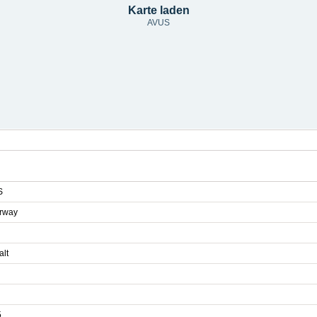
Karte laden
AVUS
S
rway
alt
5