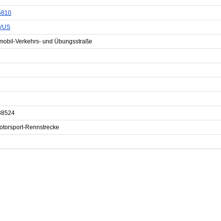
5810
VUS
mobil-Verkehrs- und Übungsstraße
38524
otorsport-Rennstrecke