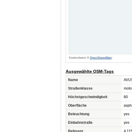
Kartendaten ©
OpenStreetMap
.
Ausgewählte OSM-Tags
Name
AVU
Straßenklasse
moto
Höchstgeschwindigkeit
80
Oberfläche
asph
Beleuchtung
yes
Einbahnstraße
yes
Referenz
A 11