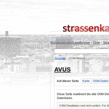
Bundesländer/Landkreise
·
Orte
·
Str
Startseite
OSM-Verweis
AVUS
Auf dieser Seite
Karte
OSM-Daten
Diese Seite reaktiviert die alte OSM-
Datenbasis.
OSM-Detaildaten sind nicht amtlich. Für 