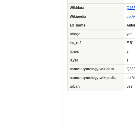
Wikidata
Q15
Wikipedia
de:A
alt_name
Auto
bridge
yes
int_ref
E 51
lanes
2
layer
1
name:etymology:wikidata
Q23
name:etymology:wikipedia
de:M
urban
yes