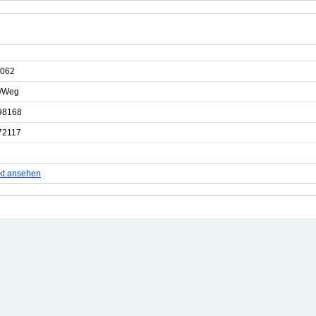
062
e/Weg
98168
72117
kt ansehen