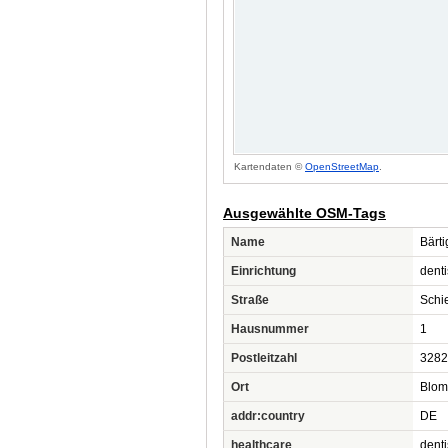
Kartendaten ©
OpenStreetMap
.
Ausgewählte OSM-Tags
Name
Bärti
Einrichtung
denti
Straße
Schi
Hausnummer
1
Postleitzahl
3282
Ort
Blom
addr:country
DE
healthcare
denti