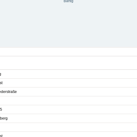
Bärtig
g
st
ederstraße
5
berg
st