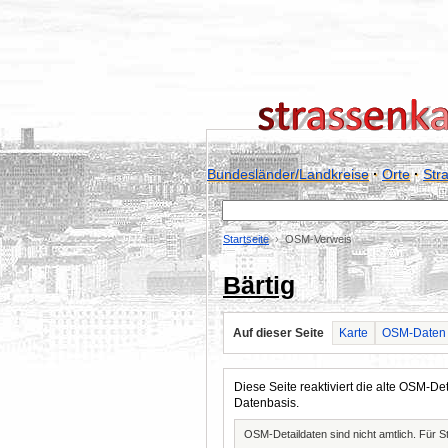
Bundesländer/Landkreise
·
Orte
·
Str
Startseite
OSM-Verweis
Bärtig
Auf dieser Seite
Karte
OSM-Daten
Diese Seite reaktiviert die alte OSM-
Datenbasis.
OSM-Detaildaten sind nicht amtlich. Für 