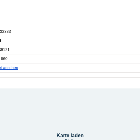
32333
t
39121
1860
kt ansehen
Karte laden