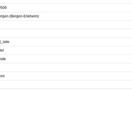
9506
ergen (Bergen-Enkheim)
t_side
lel
rate
ore