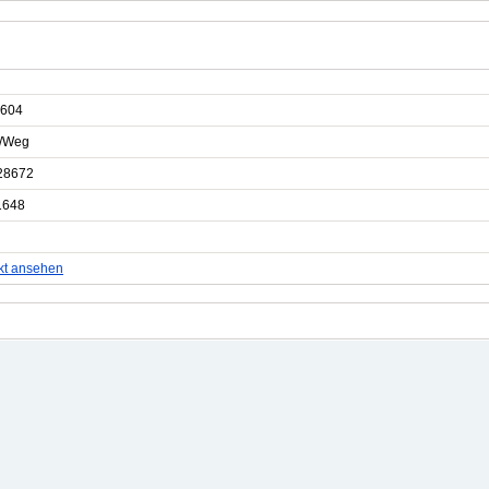
604
e/Weg
28672
1648
kt ansehen