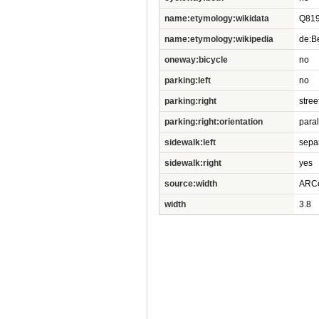
name:etymology:wikidata
Q81
name:etymology:wikipedia
de:B
oneway:bicycle
no
parking:left
no
parking:right
stree
parking:right:orientation
paral
sidewalk:left
sepa
sidewalk:right
yes
source:width
ARC
width
3.8