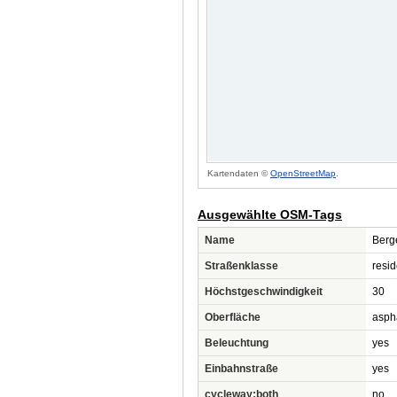
Kartendaten ©
OpenStreetMap
.
Ausgewählte OSM-Tags
Name
Berg
Straßenklasse
resid
Höchstgeschwindigkeit
30
Oberfläche
asph
Beleuchtung
yes
Einbahnstraße
yes
cycleway:both
no