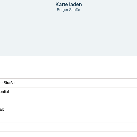
Karte laden
Berger Straße
er Straße
ential
alt