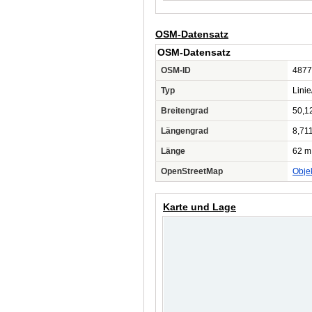
OSM-Datensatz
OSM-Datensatz
OSM-ID
4877
Typ
Lini
Breitengrad
50,1
Längengrad
8,71
Länge
62 m
OpenStreetMap
Obje
Karte und Lage