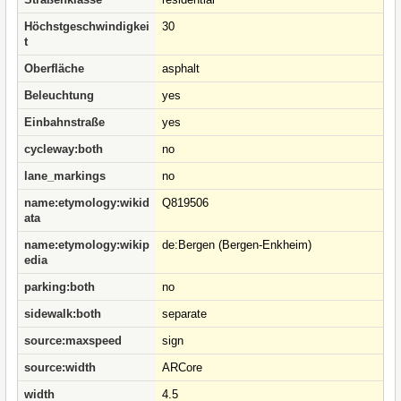
Höchstgeschwindigkei
30
t
Oberfläche
asphalt
Beleuchtung
yes
Einbahnstraße
yes
cycleway:both
no
lane_markings
no
name:etymology:wikid
Q819506
ata
name:etymology:wikip
de:Bergen (Bergen-Enkheim)
edia
parking:both
no
sidewalk:both
separate
source:maxspeed
sign
source:width
ARCore
width
4.5