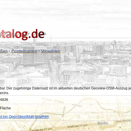
aßen
·
Postleitzahlen
·
Vorwahlen
bar. Der zugehörige Datensatz ist im aktuellen deutschen Geoview-OSM-Auszug jedoc
eichs.
4836
Fläche
kt bei OpenStreetMap ansehen