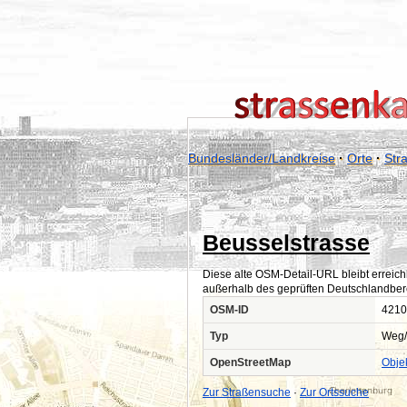
Bundesländer/Landkreise
·
Orte
·
Str
Beusselstrasse
Diese alte OSM-Detail-URL bleibt erreich
außerhalb des geprüften Deutschlandber
OSM-ID
4210
Typ
Weg/
OpenStreetMap
Obje
Zur Straßensuche
·
Zur Ortssuche