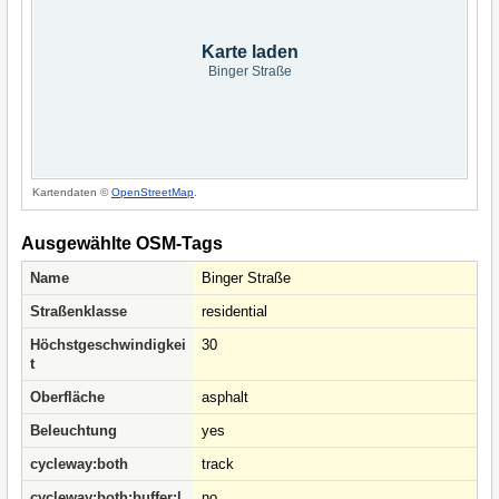
Karte laden
Binger Straße
Kartendaten ©
OpenStreetMap
.
Ausgewählte OSM-Tags
Name
Binger Straße
Straßenklasse
residential
Höchstgeschwindigkei
30
t
Oberfläche
asphalt
Beleuchtung
yes
cycleway:both
track
cycleway:both:buffer:l
no