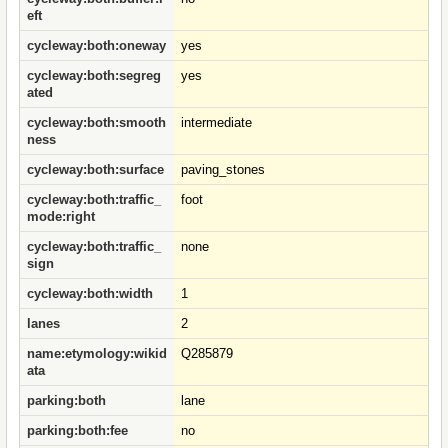
eft
cycleway:both:oneway
yes
cycleway:both:segreg
yes
ated
cycleway:both:smooth
intermediate
ness
cycleway:both:surface
paving_stones
cycleway:both:traffic_
foot
mode:right
cycleway:both:traffic_
none
sign
cycleway:both:width
1
lanes
2
name:etymology:wikid
Q285879
ata
parking:both
lane
parking:both:fee
no