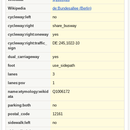
Wikipedia
de:Bundesallee (Berlin)
cycleway:left
no
cycleway:right
share_busway
cycleway:right:oneway
yes
cycleway:right:traffic_
DE:245,1022-10
sign
dual_carriageway
yes
foot
use_sidepath
lanes
3
lanes:psv
1
name:etymology:wikid
Q1006172
ata
parking:both
no
postal_code
12161
sidewalk:left
no