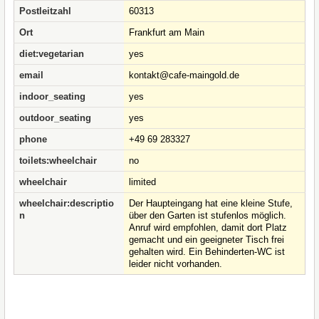
Postleitzahl
60313
Ort
Frankfurt am Main
diet:vegetarian
yes
email
kontakt@cafe-maingold.de
indoor_seating
yes
outdoor_seating
yes
phone
+49 69 283327
toilets:wheelchair
no
wheelchair
limited
wheelchair:descriptio
Der Haupteingang hat eine kleine Stufe,
n
über den Garten ist stufenlos möglich.
Anruf wird empfohlen, damit dort Platz
gemacht und ein geeigneter Tisch frei
gehalten wird. Ein Behinderten-WC ist
leider nicht vorhanden.