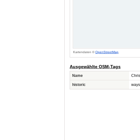
Kartendaten ©
OpenStreetMap
.
Ausgewählte OSM-Tags
Name
Chris
historic
ways