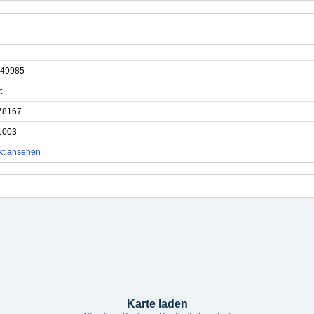
49985
t
78167
1003
kt ansehen
Karte laden