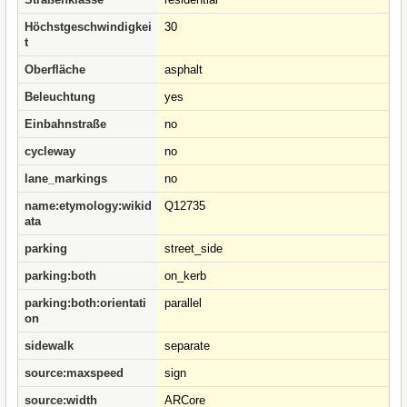
Höchstgeschwindigkei
30
t
Oberfläche
asphalt
Beleuchtung
yes
Einbahnstraße
no
cycleway
no
lane_markings
no
name:etymology:wikid
Q12735
ata
parking
street_side
parking:both
on_kerb
parking:both:orientati
parallel
on
sidewalk
separate
source:maxspeed
sign
source:width
ARCore