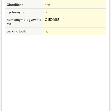
Oberfläche
sett
cycleway:both
no
name:etymology:wikid
Q1504985
ata
parking:both
no