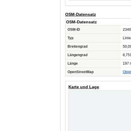
OSM-Datensatz
OSM-Datensatz
OSM-ID
2340
Typ
Lini
Breitengrad
50,0
Längengrad
8,75
Länge
197 
OpenStreetMap
Obje
Karte und Lage