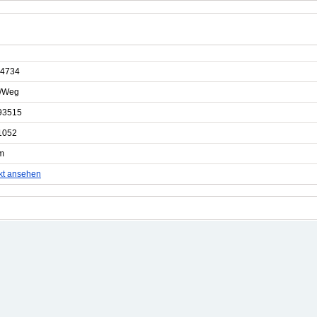
4734
e/Weg
93515
1052
m
kt ansehen