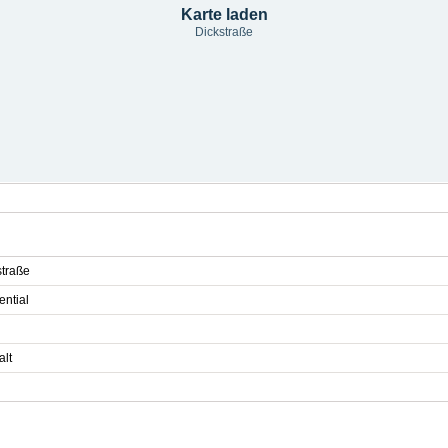
Karte laden
Dickstraße
straße
ential
alt