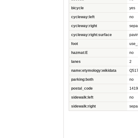
bicycle
yes
cycleway:left
no
cycleway:right
sepa
cycleway:right:surface
pavi
foot
use_
hazmat:E
no
lanes
2
name:etymology:wikidata
Q51
parking:both
no
postal_code
1419
sidewalk:left
no
sidewalk:right
sepa