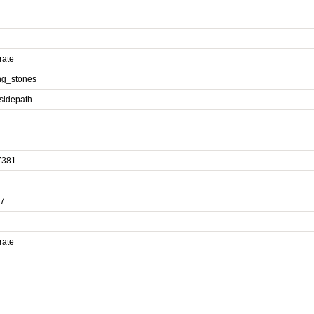
rate
ng_stones
sidepath
7381
7
rate