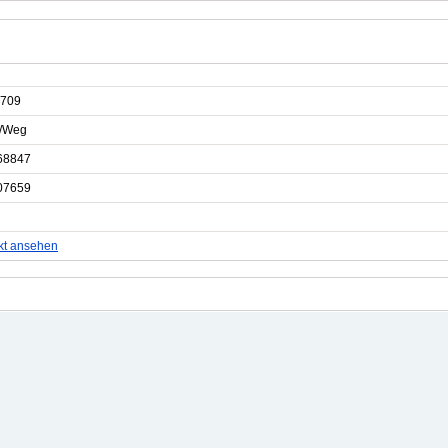
709
e/Weg
68847
07659
kt ansehen