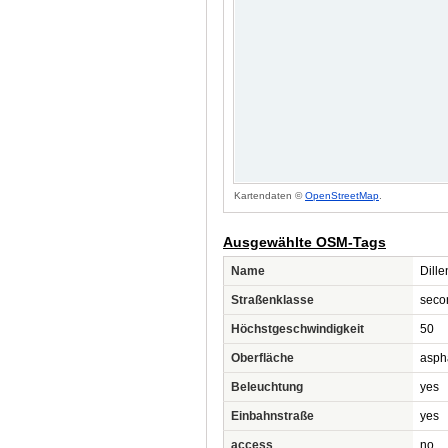
Kartendaten ©
OpenStreetMap
.
Ausgewählte OSM-Tags
Name
Dill
Straßenklasse
seco
Höchstgeschwindigkeit
50
Oberfläche
asph
Beleuchtung
yes
Einbahnstraße
yes
access
no