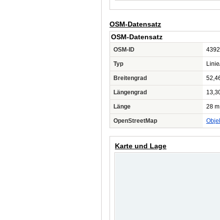
OSM-Datensatz
OSM-Datensatz
OSM-ID
4392
Typ
Lini
Breitengrad
52,4
Längengrad
13,3
Länge
28 m
OpenStreetMap
Obje
Karte und Lage