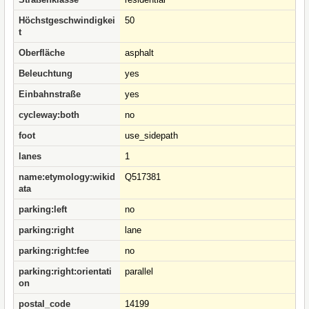
Höchstgeschwindigkei
50
t
Oberfläche
asphalt
Beleuchtung
yes
Einbahnstraße
yes
cycleway:both
no
foot
use_sidepath
lanes
1
name:etymology:wikid
Q517381
ata
parking:left
no
parking:right
lane
parking:right:fee
no
parking:right:orientati
parallel
on
postal_code
14199