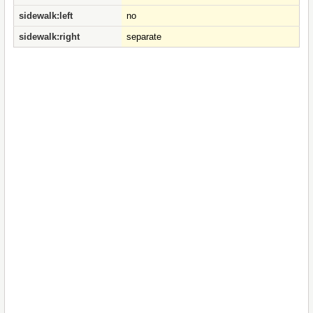
sidewalk:left
no
sidewalk:right
separate