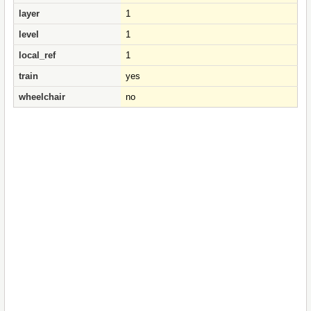
layer
1
level
1
local_ref
1
train
yes
wheelchair
no